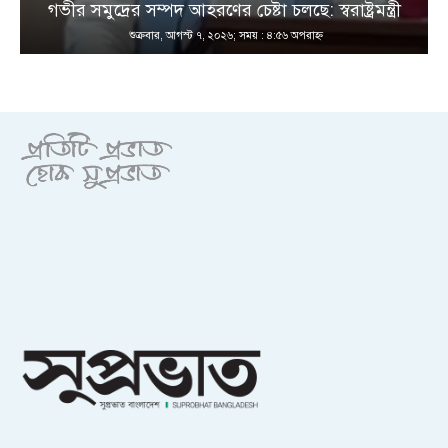
গভীর সমুদ্রের সম্পদ আহরণের চেষ্টা চলছে: স্বরাষ্ট্রমন্ত্রী
শুক্রবার, আগস্ট ৭, ২০২৬; সময় : ৪:৫৬ অপরাহ্ণ