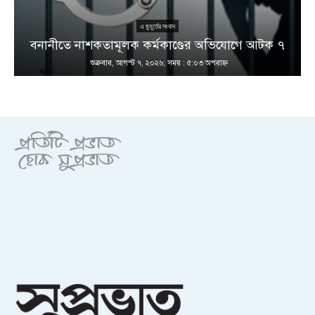
এ মুহূর্তের সংবাদ
বনানীতে নাশকতামূলক কর্মকাণ্ডের অভিযোগে আটক ৭
শুক্রবার, আগস্ট ৭, ২০২৬; সময় : ৫:০৩ অপরাহ্ণ