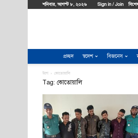
শনিবার, আগস্ট ৮, ২০২৬
Sign in / Join
বিশেষ
প্রচ্ছদ
স্বদেশ
বিজনেস
ট্যাগ
কোতোয়ালি
Tag: কোতোয়ালি