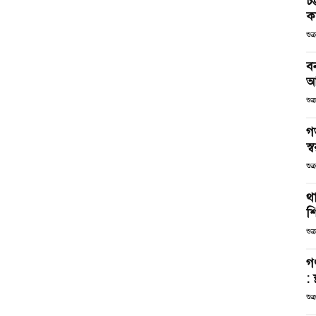
চট
কর
শুক
ব
আ
শুক
গ
স্ব
শুক
থা
শ
শুক
গ
: 
শুক