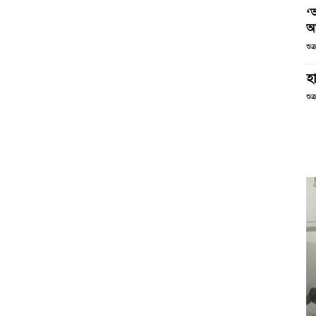
‘
আ
শুক
হা
শুক