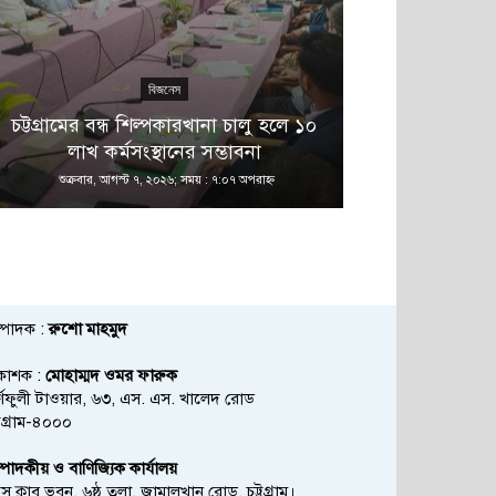
বিজনেস
এ 
চট্টগ্রামের বন্ধ শিল্পকারখানা চালু হলে ১০
বনানীতে নাশ
লাখ কর্মসংস্থানের সম্ভাবনা
অভিয
শুক্রবার, আগস্ট ৭, ২০২৬; সময় : ৭:০৭ অপরাহ্ণ
শুক্রবার, আগস্ট
্পাদক :
রুশো মাহমুদ
রকাশক :
মোহাম্মদ ওমর ফারুক
্ণফুলী টাওয়ার, ৬৩, এস. এস. খালেদ রোড
্টগ্রাম-৪০০০
্পাদকীয় ও বাণিজ্যিক কার্যালয়
রেস ক্লাব ভবন, ৬ষ্ঠ তলা, জামালখান রোড, চট্টগ্রাম।