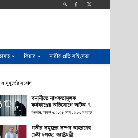
তামত
ফিচার
নারীর প্রতি সহিংসতা
এ মুহূর্তের সংবাদ
বনানীতে নাশকতামূলক
কর্মকাণ্ডের অভিযোগে আটক ৭
শুক্রবার, আগস্ট ৭, ২০২৬; সময় : ৫:০৩ অপরাহ্ণ
গভীর সমুদ্রের সম্পদ আহরণের
চেষ্টা চলছে: স্বরাষ্ট্রমন্ত্রী