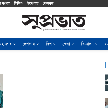
 সংখ্যা
ভিডিও
ইপেপার
ফেসবুক
মহানগর
দেশগ্রাম
বিশ্ব
খেলা
বিনোদন
ম
Suprobhat
Bangladesh