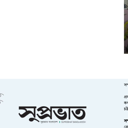
সম
প্
কর
চট
সম
প্