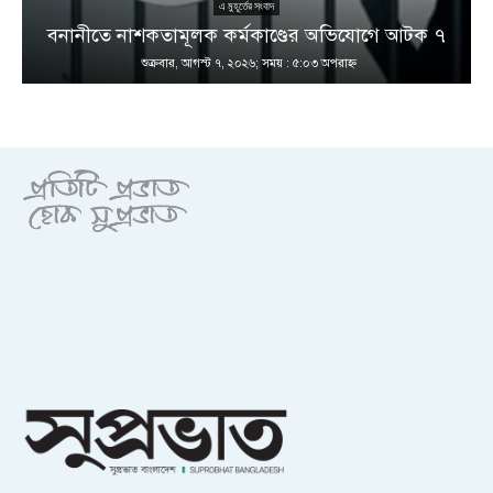
এ মুহূর্তের সংবাদ
বনানীতে নাশকতামূলক কর্মকাণ্ডের অভিযোগে আটক ৭
শুক্রবার, আগস্ট ৭, ২০২৬; সময় : ৫:০৩ অপরাহ্ণ