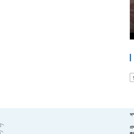
আর
সম
প্
কর