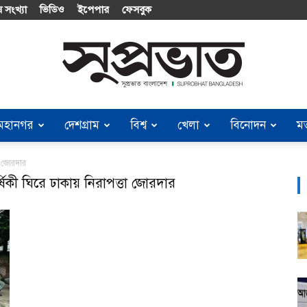
 সংখ্যা
ভিডিও
ইপেপার
ফেসবুক
মহানগর
দেশগ্রাম
বিশ্ব
খেলা
বিনোদন
ম
Suprobhat
তা জোরদার
ার্ষিকী ঘিরে ঢাকায় নিরাপত্তা জোরদার
Bangladesh