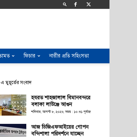
তামত
ফিচার
নারীর প্রতি সহিংসতা
এ মুহূর্তের সংবাদ
হযরত শাহজালাল বিমানবন্দরে
বলাকা লাউঞ্জে আগুন
শনিবার, আগস্ট ৮, ২০২৬; সময় : ১০:৩১ পূর্বাহ্ণ
আজ ডিজিএফআইয়ের গোপন
বন্দিশালা পরিদর্শনে যাচ্ছেন