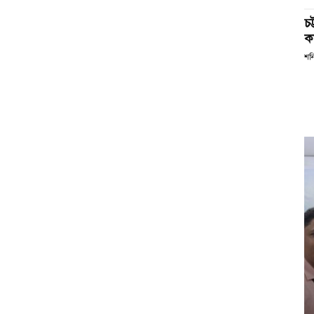
চ
কর
শন