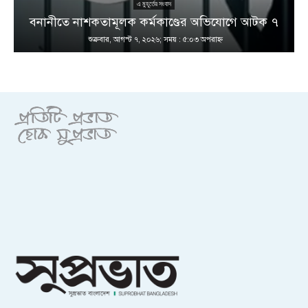
এ মুহূর্তের সংবাদ
বনানীতে নাশকতামূলক কর্মকাণ্ডের অভিযোগে আটক ৭
শুক্রবার, আগস্ট ৭, ২০২৬; সময় : ৫:০৩ অপরাহ্ণ