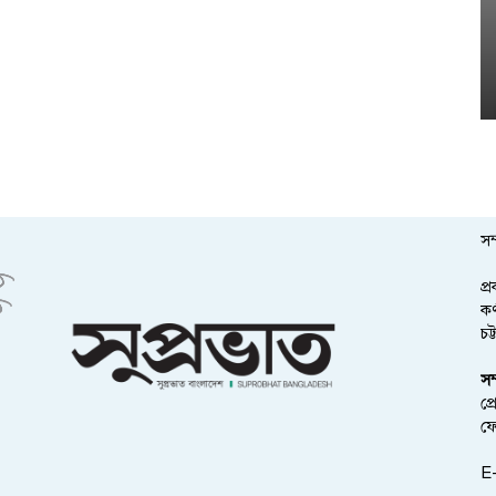
সম
প্
কর
চট
সম
প্
ফ
E-