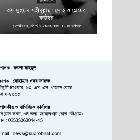
শিল্প-সাহিত্য
রুদ্র মুহম্মদ শহীদুল্লাহ্ : দ্রোহ ও প্রেমের
কন্ঠস্বর
বৃহস্পতিবার, আগস্ট ৬, ২০২৬; সময় : ১০:১৪ অপরাহ্ণ
বৃহস্পতিবার, আগস্
্পাদক :
রুশো মাহমুদ
রকাশক :
মোহাম্মদ ওমর ফারুক
্ণফুলী টাওয়ার, ৬৩, এস. এস. খালেদ রোড
্টগ্রাম-৪০০০
্পাদকীয় ও বাণিজ্যিক কার্যালয়
রেস ক্লাব ভবন, ৬ষ্ঠ তলা, জামালখান রোড, চট্টগ্রাম।
োন : 02333363044-45
mail :
news@suprobhat.com