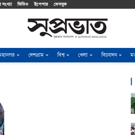
 সংখ্যা
ভিডিও
ইপেপার
ফেসবুক
মহানগর
দেশগ্রাম
বিশ্ব
খেলা
বিনোদন
ম
Suprobhat
Bangladesh