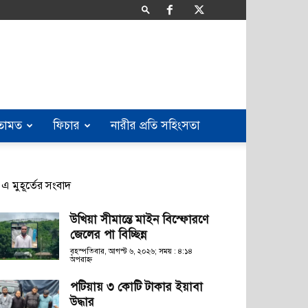
তামত
ফিচার
নারীর প্রতি সহিংসতা
এ মুহূর্তের সংবাদ
উখিয়া সীমান্তে মাইন বিস্ফোরণে
জেলের পা বিচ্ছিন্ন
বৃহস্পতিবার, আগস্ট ৬, ২০২৬; সময় : ৪:১৪
অপরাহ্ণ
পটিয়ায় ৩ কোটি টাকার ইয়াবা
উদ্ধার