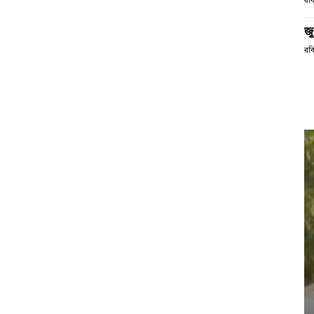
রব
জ
রব