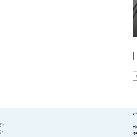
এ মুহূর্তের সংবাদ
ওয়া হচ্ছে
কাউকেই বিশ্বাস করতেন না শেখ হাসিনা
৩৬ অপরাহ্ণ
রবিবার, আগস্ট ৯, ২০২৬; সময় : ৩:৩১ অপরাহ্ণ
আর
সম
প্
কর