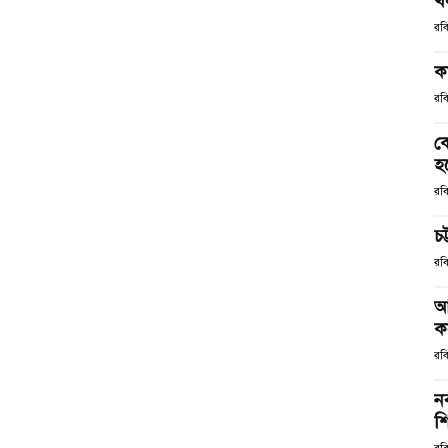
খ
রব
ক
রব
ক
হ
রব
চট
রব
আ
ক
রব
ন
শ