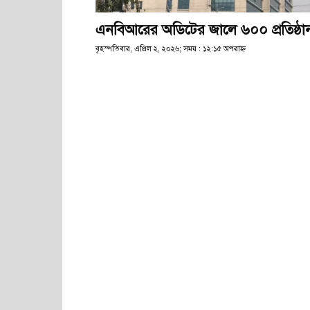
এনবিআরের অডিটের জালে ৬০০ প্রতিষ্ঠা
বৃহস্পতিবার, এপ্রিল ২, ২০২৬; সময় : ১২:১৫ অপরাহ্ণ