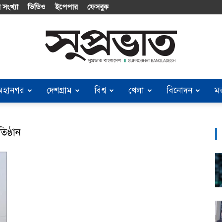
 সংখ্যা
ভিডিও
ইপেপার
ফেসবুক
মহানগর
দেশগ্রাম
বিশ্ব
খেলা
বিনোদন
ম
Suprobhat
ষ্ঠান
Bangladesh