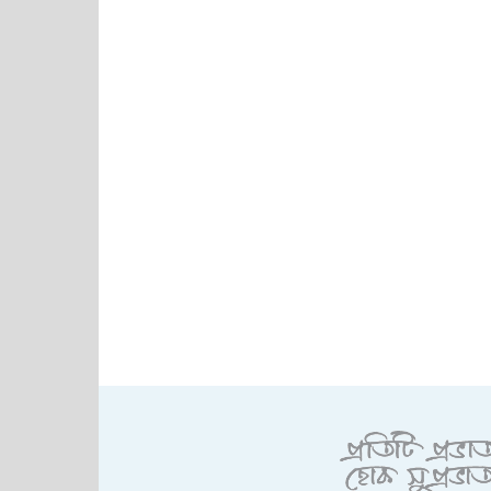
এ মুহূর্তের সংবাদ
খলনায়ক ডন গ্রেপ্তার, নে
আদালতে
রবিবার, আগস্ট ৯, ২০২৬; সময় : ৩: