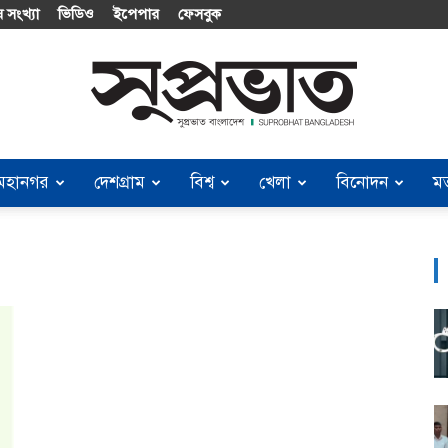
 সংখ্যা
ভিডিও
ইপেপার
ফেসবুক
মহানগর
দেশগ্রাম
বিশ্ব
খেলা
বিনোদন
ম
Suprobhat
Bangladesh