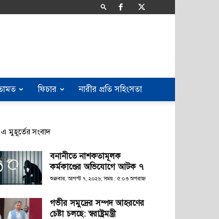
তামত
ফিচার
নারীর প্রতি সহিংসতা
এ মুহূর্তের সংবাদ
বনানীতে নাশকতামূলক
কর্মকাণ্ডের অভিযোগে আটক ৭
শুক্রবার, আগস্ট ৭, ২০২৬; সময় : ৫:০৩ অপরাহ্ণ
গভীর সমুদ্রের সম্পদ আহরণের
চেষ্টা চলছে: স্বরাষ্ট্রমন্ত্রী