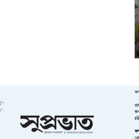
সম
প্
কর
চট
সম
প্