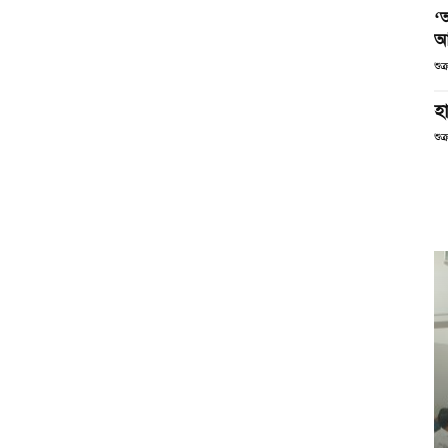
‘
আ
শুক
হা
শুক