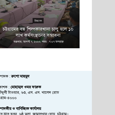
বিজনেস
এ 
চট্টগ্রামের বন্ধ শিল্পকারখানা চালু হলে ১০
বনানীতে নাশ
লাখ কর্মসংস্থানের সম্ভাবনা
অভিয
শুক্রবার, আগস্ট ৭, ২০২৬; সময় : ৭:০৭ অপরাহ্ণ
শুক্রবার, আগস্ট
্পাদক :
রুশো মাহমুদ
রকাশক :
মোহাম্মদ ওমর ফারুক
্ণফুলী টাওয়ার, ৬৩, এস. এস. খালেদ রোড
্টগ্রাম-৪০০০
্পাদকীয় ও বাণিজ্যিক কার্যালয়
রেস ক্লাব ভবন, ৬ষ্ঠ তলা, জামালখান রোড, চট্টগ্রাম।