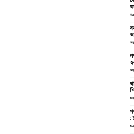
চট
কর
শুক
ব
আ
শুক
গ
স্ব
শুক
থা
শ
শুক
গ
: 
শুক