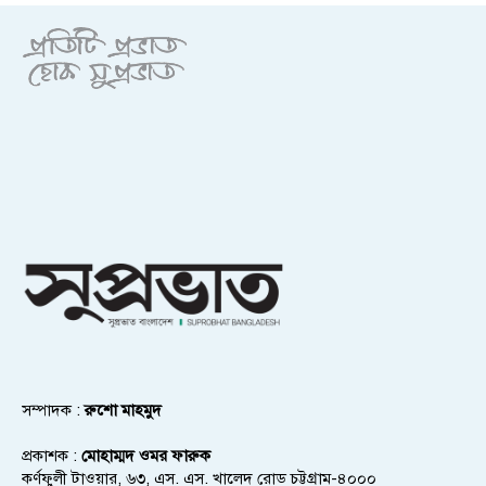
সম্পাদক :
রুশো মাহমুদ
প্রকাশক :
মোহাম্মদ ওমর ফারুক
কর্ণফুলী টাওয়ার, ৬৩, এস. এস. খালেদ রোড চট্টগ্রাম-৪০০০