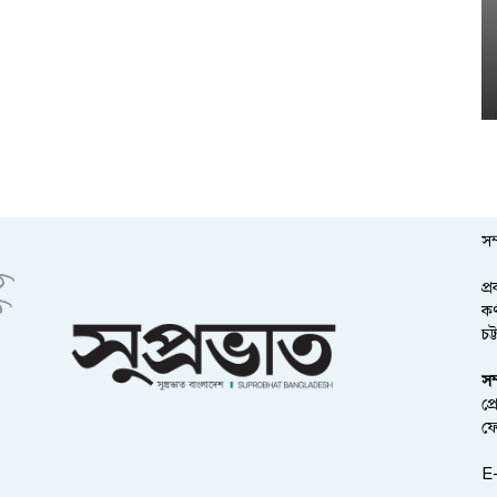
সম
প্
কর
চট
সম
প্
ফ
E-