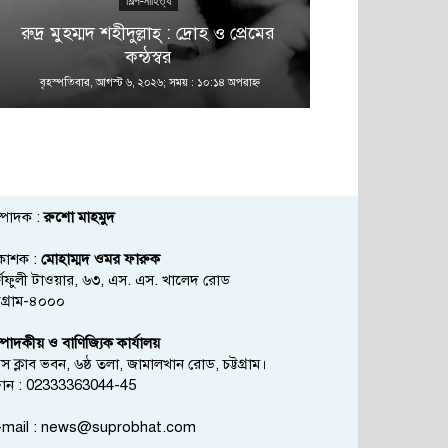
শিল্প-সাহিত্য
রুদ্র মুহম্মদ শহীদুল্লাহ্ : দ্রোহ ও প্রেমের
কন্ঠস্বর
বৃহস্পতিবার, আগস্ট ৬, ২০২৬; সময় : ১০:১৪ অপরাহ্ণ
বৃহস্পতিবার, আগস্
্পাদক :
রুশো মাহমুদ
রকাশক :
মোহাম্মদ ওমর ফারুক
্ণফুলী টাওয়ার, ৬৩, এস. এস. খালেদ রোড
্টগ্রাম-৪০০০
্পাদকীয় ও বাণিজ্যিক কার্যালয়
রেস ক্লাব ভবন, ৬ষ্ঠ তলা, জামালখান রোড, চট্টগ্রাম।
োন : 02333363044-45
mail :
news@suprobhat.com