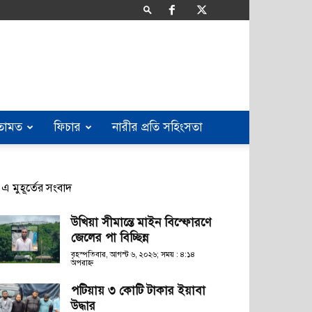
তামত
ফিচার
নারীর প্রতি সহিংসতা
এ মুহূর্তের সংবাদ
উখিয়া সীমান্তে মাইন বিস্ফোরণে
জেলের পা বিচ্ছিন্ন
বৃহস্পতিবার, আগস্ট ৬, ২০২৬; সময় : ৪:১৪
অপরাহ্ণ
পটিয়ায় ৩ কোটি টাকার ইয়াবা
উদ্ধার