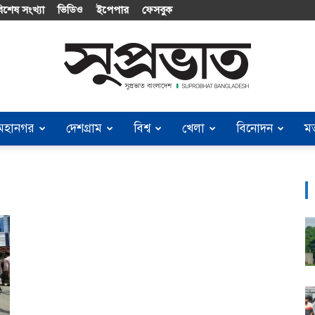
িশেষ সংখ্যা
ভিডিও
ইপেপার
ফেসবুক
মহানগর
দেশগ্রাম
বিশ্ব
খেলা
বিনোদন
ম
Suprobhat
Bangladesh