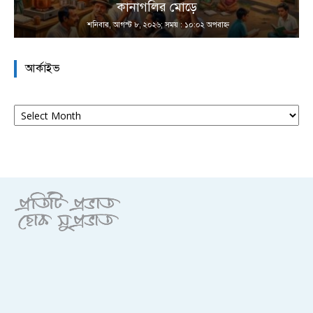
কানাগলির মোড়ে
শনিবার, আগস্ট ৮, ২০২৬; সময় : ১০:০২ অপরাহ্ণ
আর্কাইভ
আর্কাইভ