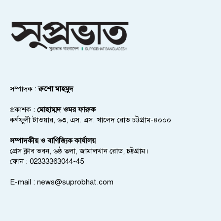
সম্পাদক :
রুশো মাহমুদ
প্রকাশক :
মোহাম্মদ ওমর ফারুক
কর্ণফুলী টাওয়ার, ৬৩, এস. এস. খালেদ রোড চট্টগ্রাম-৪০০০
সম্পাদকীয় ও বাণিজ্যিক কার্যালয়
প্রেস ক্লাব ভবন, ৬ষ্ঠ তলা, জামালখান রোড, চট্টগ্রাম।
ফোন : 02333363044-45
E-mail :
news@suprobhat.com