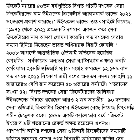
ক্রিকেট ম্যাচের ৫০তম বর্ষপূর্তিতে বিগত পাঁচটি দশকের সেরা
ক্রিকেটারদের নাম উইজডেন ক্রিকেটার্স অ্যালমনার্ক তাদের ২০২১
সংস্করণে প্রকাশ করেছে।’ উইজডেন তাদের ওয়েবসাইটে লিখেছে,
‘১৯৭১ থেকে ২০২১ প্রত্যেকটি দশকের একজন করে সেরা
ক্রিকেটারের নাম আমরা ঘোষণা করেছি। গত দশকের সেরার
সম্মান ছিনিয়ে নিয়েছেন ভারত অধিনায়ক বিরাট কোহলি।’
২০০৮ আগস্টে আন্তর্জাতিক ওডিআই অভিষেক হয়েছিল
কোহলির। সর্বকালের অন্যতম সেরা ব্যাটসম্যান এখনও অবধি
কেরিয়ারে ২৫৪টি ওডিআই ম্যাচে সংগ্রহ করেছেন ১২,১৬৯ রান।
গত দশকে ২০১১ বিশ্বকাপ জয়ী দলের অন্যতম সদস্য কোহলি ১১
হাজারেরও বেশি রান করেছেন ৫০ ওভারের ফর্ম্যাটে। শতরানের
সংখ্যা ৪২। বিগত দশকের সেরা ক্রিকেটারদের তালিকায়
উইজডেনের বিচারে রয়েছেন আরও ২ জন ভারতীয়। ৯০ দশকের
সেরা ওডিআই ক্রিকেটার হিসেবে উইজডেন বেছে নিয়েছে কিংবদন্তি
শচীন টেন্ডুলকারকে। ১৯৯৮ একটি ক্যালেন্ডার বর্ষে ‘ক্রিকেট
ঈশ্বরে’র ৯টি শতরানের রেকর্ড অক্ষত রয়েছেন এখনও।
পাশাপাশি আশির দশকের সেরা ওডিআই ক্রিকেটারের সম্মানটি
ঝুলিতে ভরেছেন দেশের প্রথম বিশ্বজয়ী অধিনায়ক কপিল দেব।