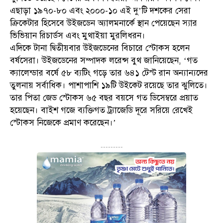
এছাড়া ১৯৭০-৮০ এবং ২০০০-১০ এই দু’টি দশকের সেরা
ক্রিকেটার হিসেবে উইজডেন অ্যালমনার্কে স্থান পেয়েছেন স্যার
ভিভিয়ান রিচার্ডস এবং মুথাইয়া মুরলিধরন।
এদিকে টানা দ্বিতীয়বার উইজডেনের বিচারে স্টোকস হলেন
বর্ষসেরা। উইজডেনের সম্পাদক লরেন্স বুথ জানিয়েছেন, ‘গত
ক্যালেন্ডার বর্ষে ৫৮ ব্যটিং গড়ে তার ৬৪১ টেস্ট রান অন্যান্যদের
তুলনায় সর্বাধিক। পাশাপাশি ১৯টি উইকেট রয়েছে তার ঝুলিতে।
তার পিতা জেড স্টোকস ৬৫ বছর বয়সে গত ডিসেম্বরে প্রয়াত
হয়েছেন। বাইশ গজে ব্যক্তিগত ট্র্যাজেডি দূরে সরিয়ে রেখেই
স্টোকস নিজেকে প্রমাণ করেছেন।’
---------