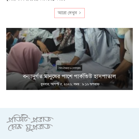
আরো দেখুন
শৈল-সৈকত ও দেশগ্রাম
ণ
বন্যাদুর্গত মানুষের পাশে পার্কভিউ হাসপাতাল
বুধবার, আগস্ট ৫, ২০২৬; সময় : ৯:১৬ অপরাহ্ণ