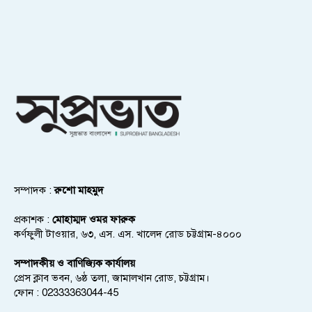
সম্পাদক :
রুশো মাহমুদ
প্রকাশক :
মোহাম্মদ ওমর ফারুক
কর্ণফুলী টাওয়ার, ৬৩, এস. এস. খালেদ রোড চট্টগ্রাম-৪০০০
সম্পাদকীয় ও বাণিজ্যিক কার্যালয়
প্রেস ক্লাব ভবন, ৬ষ্ঠ তলা, জামালখান রোড, চট্টগ্রাম।
ফোন : 02333363044-45