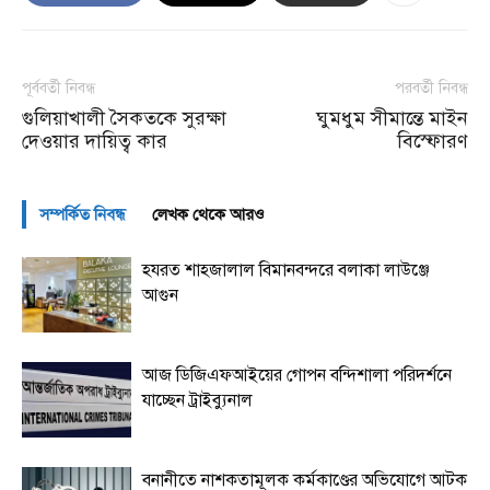
পূর্ববর্তী নিবন্ধ
পরবর্তী নিবন্ধ
গুলিয়াখালী সৈকতকে সুরক্ষা
ঘুমধুম সীমান্তে মাইন
দেওয়ার দায়িত্ব কার
বিস্ফোরণ
সম্পর্কিত নিবন্ধ
লেখক থেকে আরও
হযরত শাহজালাল বিমানবন্দরে বলাকা লাউঞ্জে
আগুন
আজ ডিজিএফআইয়ের গোপন বন্দিশালা পরিদর্শনে
যাচ্ছেন ট্রাইব্যুনাল
বনানীতে নাশকতামূলক কর্মকাণ্ডের অভিযোগে আটক