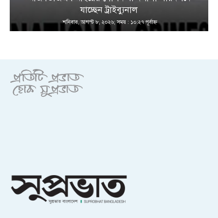
যাচ্ছেন ট্রাইব্যুনাল
শনিবার, আগস্ট ৮, ২০২৬; সময় : ১০:২৭ পূর্বাহ্ণ