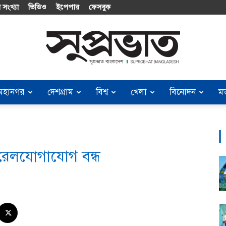
 সংখ্যা
ভিডিও
ইপেপার
ফেসবুক
মহানগর
দেশগ্রাম
বিশ্ব
খেলা
বিনোদন
ম
Suprobhat
 রেলযোগাযোগ বন্ধ
Bangladesh