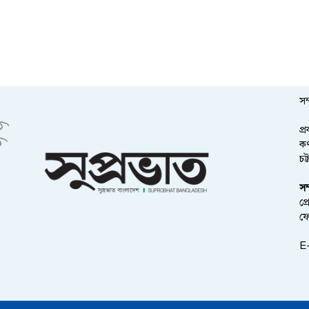
সম
প্
কর
চট
সম
প্
ফ
E-