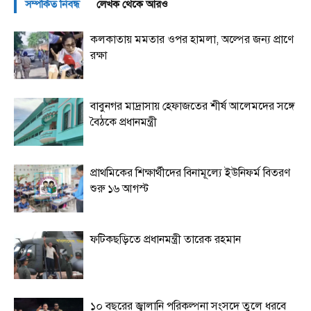
সম্পর্কিত নিবন্ধ
লেখক থেকে আরও
কলকাতায় মমতার ওপর হামলা, অল্পের জন্য প্রাণে
রক্ষা
বাবুনগর মাদ্রাসায় হেফাজতের শীর্ষ আলেমদের সঙ্গে
বৈঠকে প্রধানমন্ত্রী
প্রাথমিকের শিক্ষার্থীদের বিনামূল্যে ইউনিফর্ম বিতরণ
শুরু ১৬ আগস্ট
ফটিকছড়িতে প্রধানমন্ত্রী তারেক রহমান
১০ বছরের জ্বালানি পরিকল্পনা সংসদে তুলে ধরবে