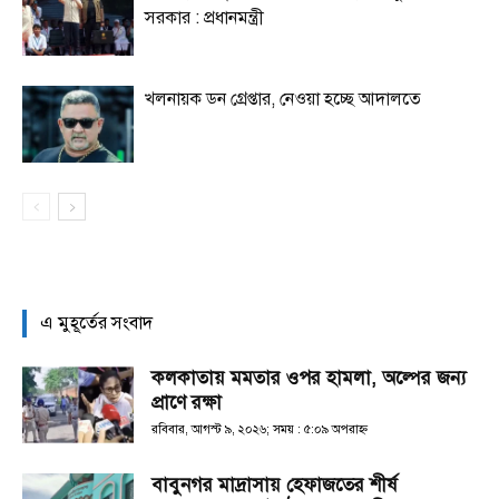
সরকার : প্রধানমন্ত্রী
খলনায়ক ডন গ্রেপ্তার, নেওয়া হচ্ছে আদালতে
এ মুহূর্তের সংবাদ
কলকাতায় মমতার ওপর হামলা, অল্পের জন্য
প্রাণে রক্ষা
রবিবার, আগস্ট ৯, ২০২৬; সময় : ৫:০৯ অপরাহ্ণ
বাবুনগর মাদ্রাসায় হেফাজতের শীর্ষ