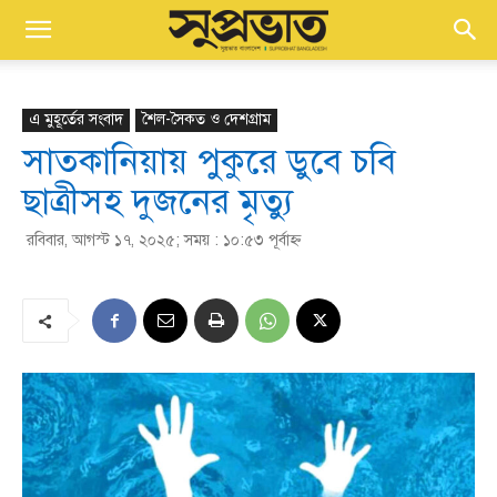
এ মুহূর্তের সংবাদ
শৈল-সৈকত ও দেশগ্রাম
সাতকানিয়ায় পুকুরে ডুবে চবি
ছাত্রীসহ দুজনের মৃত্যু
রবিবার, আগস্ট ১৭, ২০২৫; সময় : ১০:৫৩ পূর্বাহ্ণ