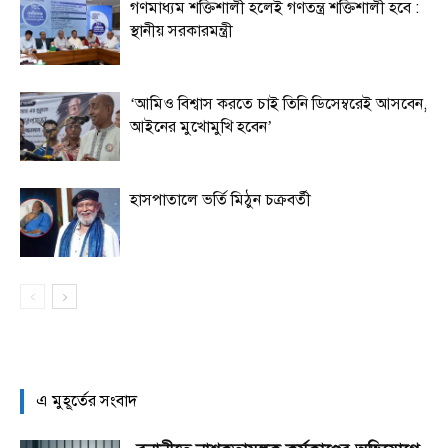
গণমাধ্যম শক্তিশালী হলেই গণতন্ত্র শক্তিশালী হবে :
স্থানীয় সরকারমন্ত্রী
‘আমিও বিশ্বাস করতে চাই তিনি ডিসেম্বরেই আসবেন,
আইনের মুখোমুখি হবেন’
হাসপাতালে ভর্তি মিঠুন চক্রবর্তী
এ মুহূর্তের সংবাদ