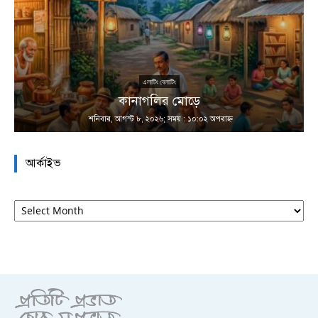
এলাটিং বেলাটিং
কানাগলির মোড়ে
শনিবার, আগস্ট ৮, ২০২৬; সময় : ১০:০২ অপরাহ্ণ
আর্কাইভ
আর্কাইভ