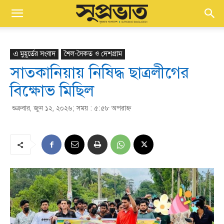
এ মুহূর্তের সংবাদ
শৈল-সৈকত ও দেশগ্রাম
সাতকানিয়ায় নিষিদ্ধ ছাত্রলীগের
বিক্ষোভ মিছিল
শুক্রবার, জুন ১২, ২০২৬; সময় : ৫:৫৮ অপরাহ্ণ