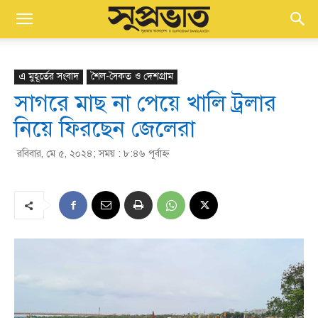
এ মুহূর্তের সংবাদ
শৈল-সৈকত ও দেশগ্রাম
সাগরে মাছ না পেয়ে খালি ট্রলার
নিয়ে ফিরছেন জেলেরা
রবিবার, মে ৫, ২০২৪; সময় : ৮:৪৬ পূর্বাহ্ণ