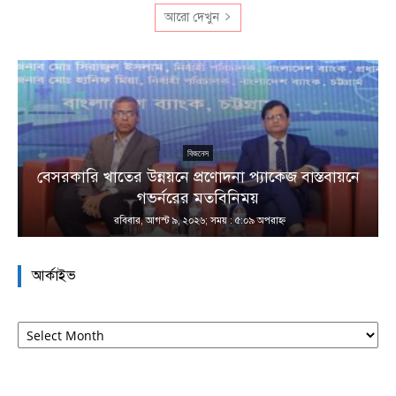
আরো দেখুন
বিজনেস
বেসরকারি খাতের উন্নয়নে প্রণোদনা প্যাকেজ বাস্তবায়নে
া
গভর্নরের মতবিনিময়
রবিবার, আগস্ট ৯, ২০২৬; সময় : ৫:০৯ অপরাহ্ণ
আর্কাইভ
আর্কাইভ