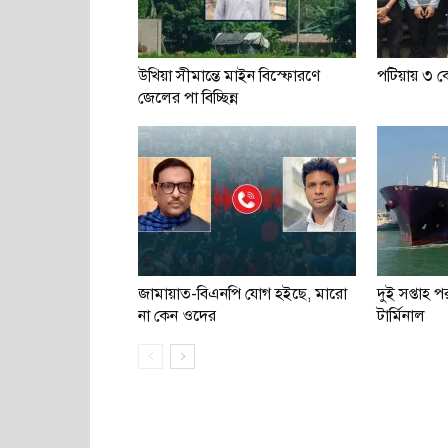
উখিয়া সীমান্তে মাইন বিস্ফোরণে
পটিয়ায় ৩ কো
জেলের পা বিচ্ছিন্ন
জামায়াত-বিএনপি যোগ হইছে, মারো
দুই সপ্তাহ
না কেন ওদের
টার্মিনাল