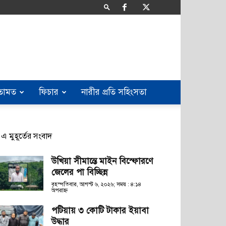
তামত
ফিচার
নারীর প্রতি সহিংসতা
এ মুহূর্তের সংবাদ
উখিয়া সীমান্তে মাইন বিস্ফোরণে
জেলের পা বিচ্ছিন্ন
বৃহস্পতিবার, আগস্ট ৬, ২০২৬; সময় : ৪:১৪
অপরাহ্ণ
পটিয়ায় ৩ কোটি টাকার ইয়াবা
উদ্ধার