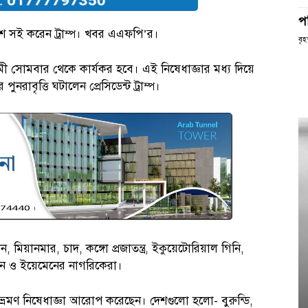
প
েশে সই করেন ট্রাম্প। খবর এএফপি’র।
বৃহ
ী সোমবার থেকে কার্যকর হবে। এই নিষেধাজ্ঞার মধ্য দিয়ে
নরাবৃত্তি ঘটালেন প্রেসিডেন্ট ট্রাম্প।
মিয়ানমার, চাদ, কঙ্গো প্রজাতন্ত্র, ইকুয়েটোরিয়াল গিনি,
ুদান ও ইয়েমেনের নাগরিকেরা।
্রমণ নিষেধাজ্ঞা আরোপ করেছেন। দেশগুলো হলো- বুরুন্ডি,