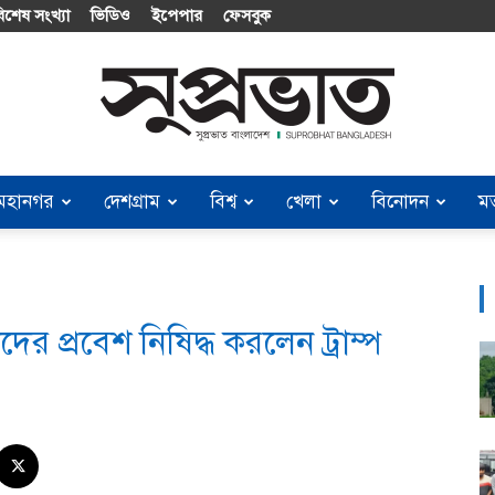
িশেষ সংখ্যা
ভিডিও
ইপেপার
ফেসবুক
মহানগর
দেশগ্রাম
বিশ্ব
খেলা
বিনোদন
ম
Suprobhat
কদের প্রবেশ নিষিদ্ধ করলেন ট্রাম্প
Bangladesh