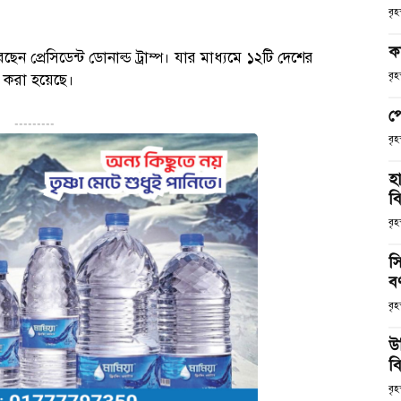
বৃ
ক
েছেন প্রেসিডেন্ট ডোনাল্ড ট্রাম্প। যার মাধ্যমে ১২টি দেশের
বৃ
ি করা হয়েছে।
প
---------
বৃ
হ
ব
বৃহ
স
ব
বৃহ
উ
বি
বৃহ