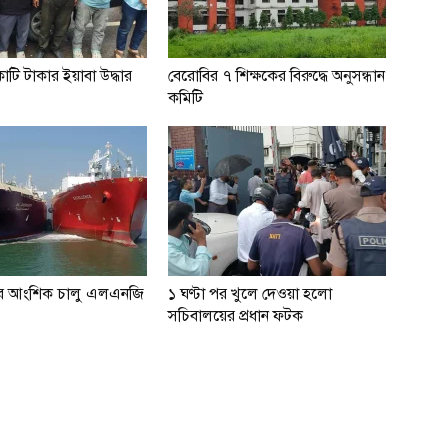
টি টাকার ইয়াবা উদ্ধার
বেরোবির ৭ শিক্ষকের বিরুদ্ধে অনুসন্ধান
কমিটি
 পর আংশিক চালু এলএনজি
১ ঘণ্টা পর খুলে দেওয়া হলো
সচিবালয়ের প্রধান ফটক