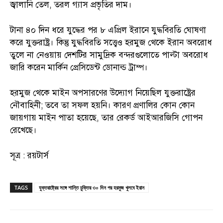
জ্বালানি তেল, তরল গ্যাস প্রভৃতির দাম।
টানা ৪০ দিন ধরে যুদ্ধের পর ৮ এপ্রিল ইরানে যুদ্ধবিরতি ঘোষণা
করে যুক্তরাষ্ট্র। কিন্তু যুদ্ধবিরতি সত্ত্বেও হরমুজ থেকে ইরান অবরোধ
তুলে না নেওয়ায় দেশটির সামুদ্রিক বন্দরগুলোতে পাল্টা অবরোধ
জারি করেন মার্কিন প্রেসিডেন্ট ডোনাল্ড ট্রাম্প।
হরমুজ থেকে মাইন অপসারণের উদ্যোগ নিয়েছিল যুক্তরাষ্ট্রের
নৌবাহিনী; তবে তা সফল হয়নি। কারণ প্রণালির কোন কোন
জায়গায় মাইন পাতা হয়েছে, তার রেকর্ড আইআরজিসি গোপন
রেখেছে।
সূত্র : রয়টার্স
TAGS
যুক্তরাষ্ট্রের সঙ্গে শান্তি চুক্তির ৩০ দিন পর হরমুজ খুলবে ইরান