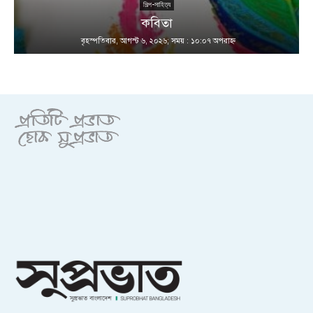
শিল্প-সাহিত্য
কবিতা
বৃহস্পতিবার, আগস্ট ৬, ২০২৬; সময় : ১০:০৭ অপরাহ্ণ