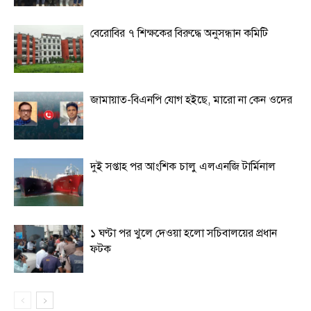
বেরোবির ৭ শিক্ষকের বিরুদ্ধে অনুসন্ধান কমিটি
জামায়াত-বিএনপি যোগ হইছে, মারো না কেন ওদের
দুই সপ্তাহ পর আংশিক চালু এলএনজি টার্মিনাল
১ ঘণ্টা পর খুলে দেওয়া হলো সচিবালয়ের প্রধান
ফটক