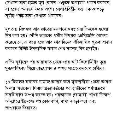
সেখানে তারা হজের মূল রোকন ‘ওকুফে আরাফা’ পালন করবেন,
যা হজের অন্যতম ফরজ অংশ। সেলাইবিহীন শুভ্র এক কাপড়ে
সূর্যাস্ত পর্যন্ত তারা সেখানে থাকবেন।
মূলত ৯ জিলহজ আরাফাতের ময়দানে অবস্থানের দিনকেই হজের
দিন বলা হয়। সৌদি আরবের ধর্মীয় বিষয়ক প্রেসিডেন্সি ঘোষণা
করেছে যে, এ বছর হজে আরাফার দিনের ঐতিহাসিক খুতবা প্রদান
করবেন বিশিষ্ট ইসলামিক স্কলার শেখ সালেহ বিন হুমাইদ।
এদিন সূর্যাস্তের পর আরাফাত থেকে প্রায় আট কিলোমিটার দূরে
মুজদালিফায় গিয়ে রাতযাপন ও পাথর সংগ্রহ করবেন হাজিরা।
১০ জিলহজ ফজরের নামাজ আদায় করে মুজদালিফা থেকে আবার
মিনায় ফিরবেন। মিনায় প্রত্যাবর্তনের পর হাজীদের পর্যায়ক্রমে
চারটি কাজ সম্পন্ন করতে হয়। শয়তানকে (জামারা) পাথর নিক্ষেপ,
আল্ল্লাহর উদ্দেশ্যে পশু কোরবানি, মাথা ন্যাড়া করা এবং
তাওয়াফে জিয়ারত।