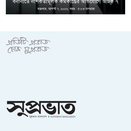
বনানীতে নাশকতামূলক কর্মকাণ্ডের অভিযোগে আটক ৭
শুক্রবার, আগস্ট ৭, ২০২৬; সময় : ৫:০৩ অপরাহ্ণ