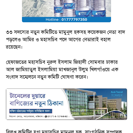
৩৩ সদস্যের নতুন কমিটিতে মামুনুল হকসহ কয়েকজন নেতা বাদ
পড়লেও আমির ও মহাসচিব পদে আগের নেতারাই বহাল
রয়েছেন।
হেফাজতের মহাসচিব নুরুল ইসলাম জিহাদী সোমবার ঢাকার
আল জামিয়াতুল ইসলামিয়া মাখজানুল উলুম খিলগাঁওয়ে এক
সংবাদ সম্মেলনে নতুন কমিটি ঘোষণা করেন।
বিলুপ্ত কমিটির যুগ্ম মহাসচিব মামুনুল হক, সাংগঠনিক সম্পাদক