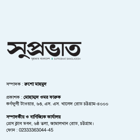
সম্পাদক :
রুশো মাহমুদ
প্রকাশক :
মোহাম্মদ ওমর ফারুক
কর্ণফুলী টাওয়ার, ৬৩, এস. এস. খালেদ রোড চট্টগ্রাম-৪০০০
সম্পাদকীয় ও বাণিজ্যিক কার্যালয়
প্রেস ক্লাব ভবন, ৬ষ্ঠ তলা, জামালখান রোড, চট্টগ্রাম।
ফোন : 02333363044-45