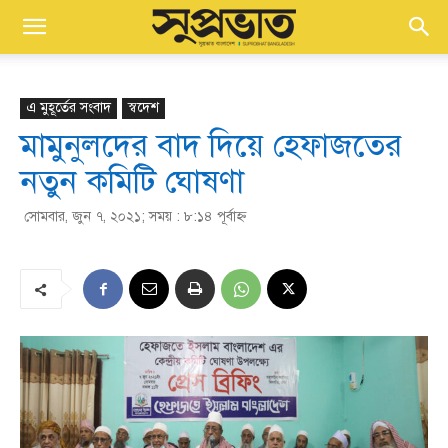
এ মুহূর্তের সংবাদ
স্বদেশ
মামুনুলদের বাদ দিয়ে হেফাজতের
নতুন কমিটি ঘোষণা
সোমবার, জুন ৭, ২০২১; সময় : ৮:১৪ পূর্বাহ্ণ