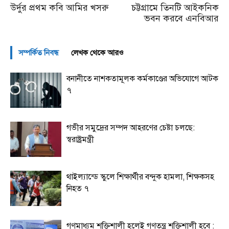
উর্দুর প্রথম কবি আমির খসরু
চট্টগ্রামে তিনটি আইকনিক
ভবন করবে এনবিআর
সম্পর্কিত নিবন্ধ
লেখক থেকে আরও
বনানীতে নাশকতামূলক কর্মকাণ্ডের অভিযোগে আটক
৭
গভীর সমুদ্রের সম্পদ আহরণের চেষ্টা চলছে:
স্বরাষ্ট্রমন্ত্রী
থাইল্যান্ডে স্কুলে শিক্ষার্থীর বন্দুক হামলা, শিক্ষকসহ
নিহত ৭
গণমাধ্যম শক্তিশালী হলেই গণতন্ত্র শক্তিশালী হবে :