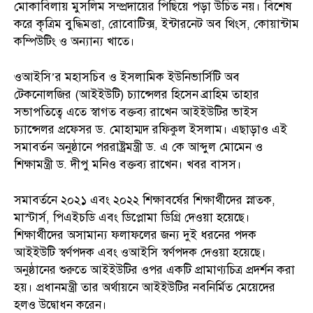
মোকাবিলায় মুসলিম সম্প্রদায়ের পিছিয়ে পড়া উচিত নয়। বিশেষ
করে কৃত্রিম বুদ্ধিমত্তা, রোবোটিক্স, ইন্টারনেট অব থিংস, কোয়ান্টাম
কম্পিউটিং ও অন্যান্য খাতে।
ওআইসি’র মহাসচিব ও ইসলামিক ইউনিভার্সিটি অব
টেকনোলজির (আইইউটি) চ্যান্সেলর হিসেন ব্রাহিম তাহার
সভাপতিত্বে এতে স্বাগত বক্তব্য রাখেন আইইউটির ভাইস
চ্যান্সেলর প্রফেসর ড. মোহাম্মদ রফিকুল ইসলাম। এছাড়াও এই
সমাবর্তন অনুষ্ঠানে পররাষ্ট্রমন্ত্রী ড. এ কে আব্দুল মোমেন ও
শিক্ষামন্ত্রী ড. দীপু মনিও বক্তব্য রাখেন। খবর বাসস।
সমাবর্তনে ২০২১ এবং ২০২২ শিক্ষাবর্ষের শিক্ষার্থীদের স্নাতক,
মাস্টার্স, পিএইচডি এবং ডিপ্লোমা ডিগ্রি দেওয়া হয়েছে।
শিক্ষার্থীদের অসামান্য ফলাফলের জন্য দুই ধরনের পদক
আইইউটি স্বর্ণপদক এবং ওআইসি স্বর্ণপদক দেওয়া হয়েছে।
অনুষ্ঠানের শুরুতে আইইউটির ওপর একটি প্রামাণ্যচিত্র প্রদর্শন করা
হয়। প্রধানমন্ত্রী তার অর্থায়নে আইইউটির নবনির্মিত মেয়েদের
হলও উদ্বোধন করেন।