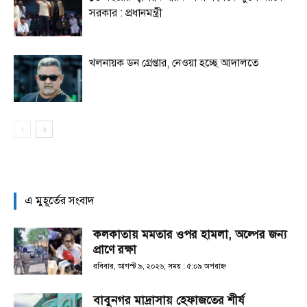
সরকার : প্রধানমন্ত্রী
খলনায়ক ডন গ্রেপ্তার, নেওয়া হচ্ছে আদালতে
এ মুহূর্তের সংবাদ
কলকাতায় মমতার ওপর হামলা, অল্পের জন্য
প্রাণে রক্ষা
রবিবার, আগস্ট ৯, ২০২৬; সময় : ৫:০৯ অপরাহ্ণ
বাবুনগর মাদ্রাসায় হেফাজতের শীর্ষ