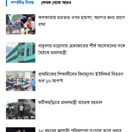
সম্পর্কিত নিবন্ধ
লেখক থেকে আরও
কলকাতায় মমতার ওপর হামলা, অল্পের জন্য প্রাণে
রক্ষা
বাবুনগর মাদ্রাসায় হেফাজতের শীর্ষ আলেমদের সঙ্গে
বৈঠকে প্রধানমন্ত্রী
প্রাথমিকের শিক্ষার্থীদের বিনামূল্যে ইউনিফর্ম বিতরণ
শুরু ১৬ আগস্ট
ফটিকছড়িতে প্রধানমন্ত্রী তারেক রহমান
১০ বছরের জ্বালানি পরিকল্পনা সংসদে তুলে ধরবে