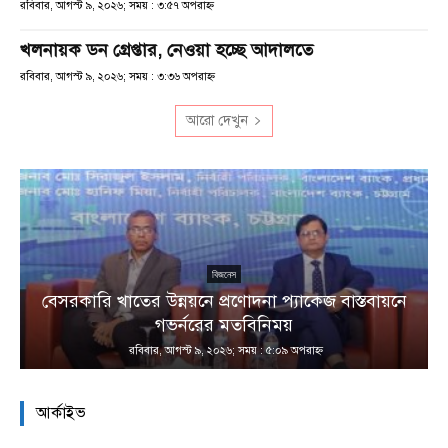
রবিবার, আগস্ট ৯, ২০২৬; সময় : ৩:৫৭ অপরাহ্ণ
খলনায়ক ডন গ্রেপ্তার, নেওয়া হচ্ছে আদালতে
রবিবার, আগস্ট ৯, ২০২৬; সময় : ৩:৩৬ অপরাহ্ণ
আরো দেখুন
বিজনেস
বেসরকারি খাতের উন্নয়নে প্রণোদনা প্যাকেজ বাস্তবায়নে
া
গভর্নরের মতবিনিময়
রবিবার, আগস্ট ৯, ২০২৬; সময় : ৫:০৯ অপরাহ্ণ
আর্কাইভ