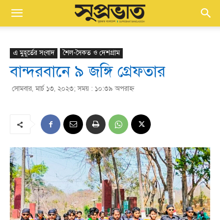
এ মুহূর্তের সংবাদ
শৈল-সৈকত ও দেশগ্রাম
বান্দরবানে ৯ জঙ্গি গ্রেফতার
সোমবার, মার্চ ১৩, ২০২৩; সময় : ১০:৩৯ অপরাহ্ণ