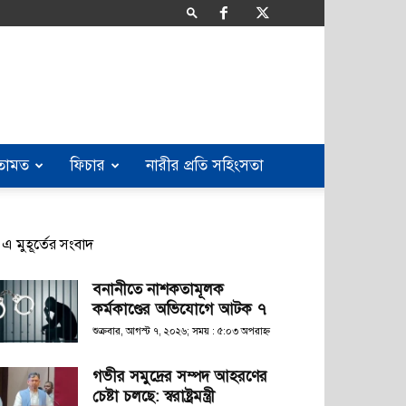
তামত
ফিচার
নারীর প্রতি সহিংসতা
এ মুহূর্তের সংবাদ
বনানীতে নাশকতামূলক
কর্মকাণ্ডের অভিযোগে আটক ৭
শুক্রবার, আগস্ট ৭, ২০২৬; সময় : ৫:০৩ অপরাহ্ণ
গভীর সমুদ্রের সম্পদ আহরণের
চেষ্টা চলছে: স্বরাষ্ট্রমন্ত্রী