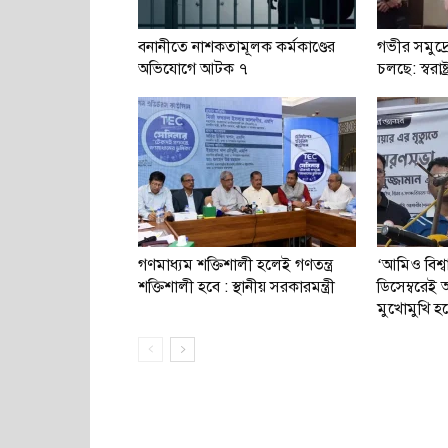
বনানীতে নাশকতামূলক কর্মকাণ্ডের
গভীর সমুদ্র
অভিযোগে আটক ৭
চলছে: স্বরাষ্ট্র
গণমাধ্যম শক্তিশালী হলেই গণতন্ত্র
‘আমিও বিশ্
শক্তিশালী হবে : স্থানীয় সরকারমন্ত্রী
ডিসেম্বরে
মুখোমুখি হ