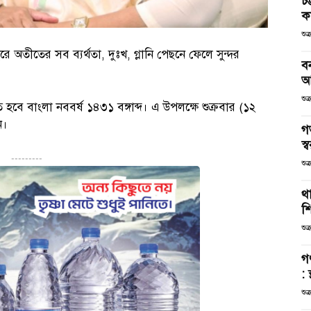
চট
কর
শুক
রে অতীতের সব ব্যর্থতা, দুঃখ, গ্লানি পেছনে ফেলে সুন্দর
ব
আ
শুক
বে বাংলা নববর্ষ ১৪৩১ বঙ্গাব্দ। এ উপলক্ষে শুক্রবার (১২
ন।
গ
স্ব
---------
শুক
থা
শ
শুক
গ
: 
শুক