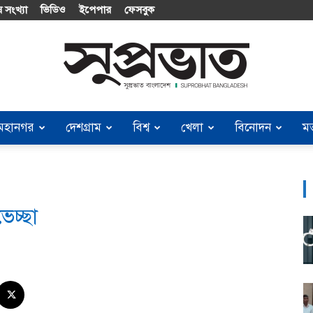
 সংখ্যা
ভিডিও
ইপেপার
ফেসবুক
মহানগর
দেশগ্রাম
বিশ্ব
খেলা
বিনোদন
ম
Suprobhat
ভেচ্ছা
Bangladesh