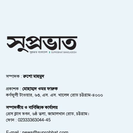
সম্পাদক :
রুশো মাহমুদ
প্রকাশক :
মোহাম্মদ ওমর ফারুক
কর্ণফুলী টাওয়ার, ৬৩, এস. এস. খালেদ রোড চট্টগ্রাম-৪০০০
সম্পাদকীয় ও বাণিজ্যিক কার্যালয়
প্রেস ক্লাব ভবন, ৬ষ্ঠ তলা, জামালখান রোড, চট্টগ্রাম।
ফোন : 02333363044-45
E-mail :
news@suprobhat.com