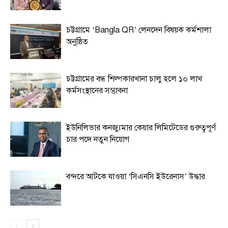
চট্টগ্রামে ‘Bangla QR’ লেনদেন বিষয়ক কর্মশালা
অনুষ্ঠিত
চট্টগ্রামের বন্ধ শিল্পকারখানা চালু হলে ১০ লাখ
কর্মসংস্থানের সম্ভাবনা
ইউনিলিভার কনজ্যুমার কেয়ার লিমিটেডের গুরুত্বপূর্ণ
চার পদে নতুন নিয়োগ
বন্দরে আটকে যাওয়া ‘সিএনসি ইউরেনাস’ উদ্ধার