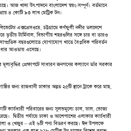
ছে। আজ খাদ্য উৎপাদনে বাংলাদেশ স্বয়ং-সম্পূর্ণ। বর্তমানে
প্রায় ৪ কোটি ৯৩ লাখ মেট্রিক টন।
এলিভেটেড এক্সপ্রেসওয়ে, চট্টগ্রামে কর্ণফুলী নদীর তলদেশে
্দরে তৃতীয় টার্মিনাল, বিভাগীয় শহরগুলির সঙ্গে চার বা তারও
াম্প্রতিক বছরগুলোতে যোগাযোগ খাতে বৈপ্লবিক পরিবর্তন
ুবিধার আওতায় এসেছে।
মূল্যবৃদ্ধির প্রেক্ষাপটে সাধারণ জনগণের কল্যাণে তাঁর সরকার
ষ্ঠির জন্য রাজধানী ঢাকার অন্তত ২৫টি স্থানে ট্রাকে করে মাছ,
োটি কার্ডধারী পরিবারের জন্য সুলভমূল্যে চাল, ডাল, ভোজ্য
ছে। দ্বিতীয় পর্যায়ে ঢাকা ও আশেপাশের এলাকার কার্ডধারী
ছোলা ও খেজুর – এই ৬টি পণ্য বিতরণ করছে। ঈদ উপলক্ষে
্য সরকার এক লাখ ৬২৮ মেট্রিক টন চালের বিশেষ বরাদ্দ