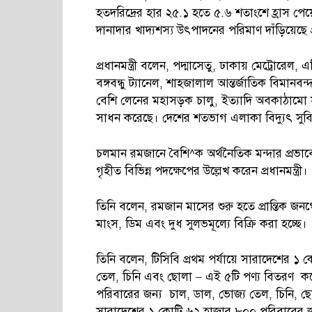
হতদরিদ্রের হার ২৫.১ হতে ৫.৬ শতাংশে হ্রাস পেয়ে
দানাদার খাদ্যশস্য উৎপাদনের পরিমাণ দাঁড়িয়েছে 
প্রধানমন্ত্রী বলেন, পদ্মাসেতু, ঢাকায় মেট্রোরেল, 
বঙ্গবন্ধু ট্যানেল, শাহজালাল আন্তর্জাতিক বিমানবন
বেশি লেনের মহাসড়ক চালু, ইত্যাদি অবকাঠামো স
সাধন করেছে। দেশের শতভাগ এলাকা বিদ্যুৎ স
চলমান রমজানে বৈশি^ক অর্থনৈতিক মন্দার প্রভাবে 
গৃহীত বিভিন্ন পদক্ষেপের উল্লেখ করেন প্রধানমন্ত্রী।
তিনি বলেন, রমজান মাসের শুরু হতে প্রান্তিক জনগো
মাংস, ডিম এবং দুধ সুলভমূল্যে বিক্রি করা হচ্ছে।
তিনি বলেন, টিসিবি প্রথম পর্যায়ে সারাদেশের ১ ক
তেল, চিনি এবং ছোলা – এই ৫টি পণ্য বিতরণ করে
পরিবারের জন্য চাল, ডাল, ভোজ্য তেল, চিনি, 
সারাদেশের ১ কোটি ৬২ হাজার ৮০০ পরিবারের জন