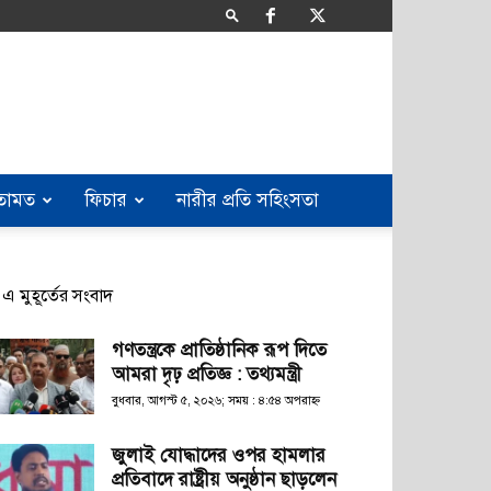
তামত
ফিচার
নারীর প্রতি সহিংসতা
এ মুহূর্তের সংবাদ
গণতন্ত্রকে প্রাতিষ্ঠানিক রূপ দিতে
আমরা দৃঢ় প্রতিজ্ঞ : তথ্যমন্ত্রী
বুধবার, আগস্ট ৫, ২০২৬; সময় : ৪:৫৪ অপরাহ্ণ
জুলাই যোদ্ধাদের ওপর হামলার
প্রতিবাদে রাষ্ট্রীয় অনুষ্ঠান ছাড়লেন