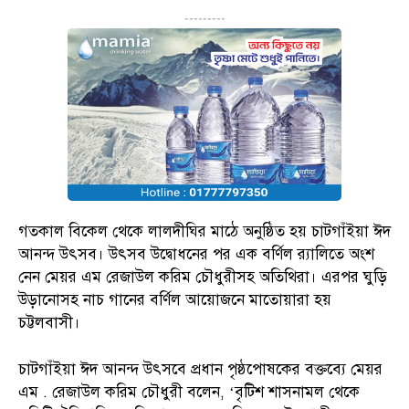
---------
গতকাল বিকেল থেকে লালদীঘির মাঠে অনুষ্ঠিত হয় চাটগাঁইয়া ঈদ
আনন্দ উৎসব। উৎসব উদ্বোধনের পর এক বর্ণিল র‌্যালিতে অংশ
নেন মেয়র এম রেজাউল করিম চৌধুরীসহ অতিথিরা। এরপর ঘুড়ি
উড়ানোসহ নাচ গানের বর্ণিল আয়োজনে মাতোয়ারা হয়
চট্টলবাসী।
চাটগাঁইয়া ঈদ আনন্দ উৎসবে প্রধান পৃষ্ঠপোষকের বক্তব্যে মেয়র
এম . রেজাউল করিম চৌধুরী বলেন, ‘বৃটিশ শাসনামল থেকে