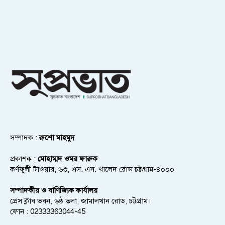
সম্পাদক :
রুশো মাহমুদ
প্রকাশক :
মোহাম্মদ ওমর ফারুক
কর্ণফুলী টাওয়ার, ৬৩, এস. এস. খালেদ রোড চট্টগ্রাম-৪০০০
সম্পাদকীয় ও বাণিজ্যিক কার্যালয়
প্রেস ক্লাব ভবন, ৬ষ্ঠ তলা, জামালখান রোড, চট্টগ্রাম।
ফোন : 02333363044-45