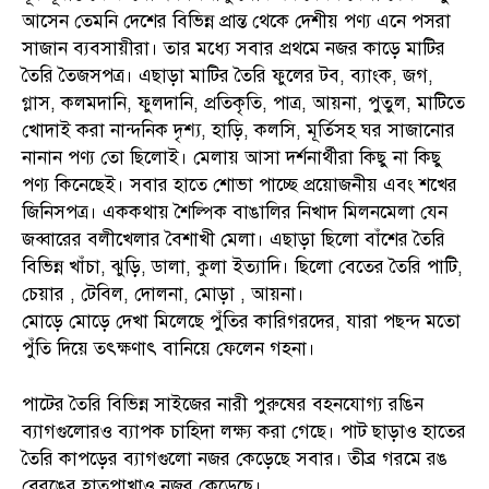
আসেন তেমনি দেশের বিভিন্ন প্রান্ত থেকে দেশীয় পণ্য এনে পসরা
সাজান ব্যবসায়ীরা। তার মধ্যে সবার প্রথমে নজর কাড়ে মাটির
তৈরি তৈজসপত্র। এছাড়া মাটির তৈরি ফুলের টব, ব্যাংক, জগ,
গ্লাস, কলমদানি, ফুলদানি, প্রতিকৃতি, পাত্র, আয়না, পুতুল, মাটিতে
খোদাই করা নান্দনিক দৃশ্য, হাড়ি, কলসি, মূর্তিসহ ঘর সাজানোর
নানান পণ্য তো ছিলোই। মেলায় আসা দর্শনার্থীরা কিছু না কিছু
পণ্য কিনেছেই। সবার হাতে শোভা পাচ্ছে প্রয়োজনীয় এবং শখের
জিনিসপত্র। এককথায় শৈল্পিক বাঙালির নিখাদ মিলনমেলা যেন
জব্বারের বলীখেলার বৈশাখী মেলা। এছাড়া ছিলো বাঁশের তৈরি
বিভিন্ন খাঁচা, ঝুড়ি, ডালা, কুলা ইত্যাদি। ছিলো বেতের তৈরি পাটি,
চেয়ার , টেবিল, দোলনা, মোড়া , আয়না।
মোড়ে মোড়ে দেখা মিলেছে পুঁতির কারিগরদের, যারা পছন্দ মতো
পুঁতি দিয়ে তৎক্ষণাৎ বানিয়ে ফেলেন গহনা।
পাটের তৈরি বিভিন্ন সাইজের নারী পুরুষের বহনযোগ্য রঙিন
ব্যাগগুলোরও ব্যাপক চাহিদা লক্ষ্য করা গেছে। পাট ছাড়াও হাতের
তৈরি কাপড়ের ব্যাগগুলো নজর কেড়েছে সবার। তীব্র গরমে রঙ
বেরঙের হাতপাখাও নজর কেড়েছে।