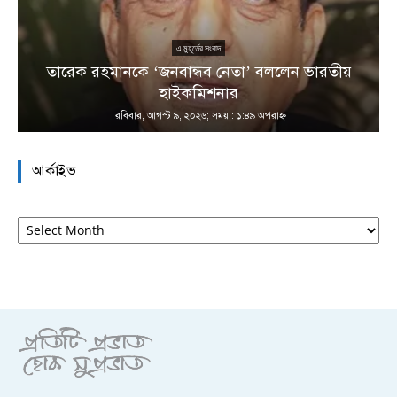
এ মুহূর্তের সংবাদ
তারেক রহমানকে ‘জনবান্ধব নেতা’ বললেন ভারতীয়
হাইকমিশনার
রবিবার, আগস্ট ৯, ২০২৬; সময় : ১:৪৯ অপরাহ্ণ
আর্কাইভ
আর্কাইভ