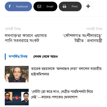
Facebook
Email
Print
পূর্ববর্তী নিবন্ধ
পরবর্তী নিবন্ধ
লবণাক্ততা কারণে ওয়াসার
‘কৌশলগত অংশীদারত্বে’
পানি সরবরাহে সংকট
উন্নীত : প্রধানমন্ত্রী
সম্পর্কিত নিবন্ধ
লেখক থেকে আরও
তারেক রহমানকে ‘জনবান্ধব নেতা’ বললেন ভারতীয়
হাইকমিশনার
‘নেটটা স্লো করে দাও, নেত্রীর পারমিশনটা নিয়ে
নেই’—কাদের-পলকের ফোনালাপ