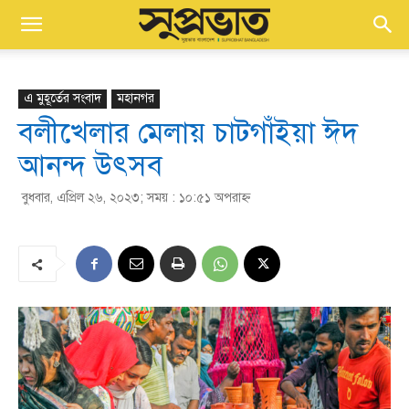
এ মুহূর্তের সংবাদ
মহানগর
বলীখেলার মেলায় চাটগাঁইয়া ঈদ
আনন্দ উৎসব
বুধবার, এপ্রিল ২৬, ২০২৩; সময় : ১০:৫১ অপরাহ্ণ