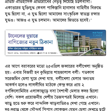
প্রতিটি ঐতিহাসিক প্রতিরোধের নেতৃত্ব দিয়েছে চট্টলবাসী।
একাত্তরের মুক্তিযুদ্ধ কেবল পাকিস্তানি হানাদার বাহিনীর বিরুদ্ধে
যুদ্ধ ছিলো না, এ যুদ্ধ ছিলো আমাদের সাংস্কৃতিক স্বাতন্ত্র্য রক্ষার
যুদ্ধও। আজও এ যুদ্ধ চলমান। আমাদের জিততে হবেই।’
এর আগে বরাবরের মতো ২৫এপ্রিল জব্বারের বলীখেলা অনুষ্ঠিত
হয়। এবার বিজয়ী হন কুমিল্লার শাহজালাল বলী। গতকাল
সরেজমিন মেলা ঘুরে দেখা যায়, বলীখেলা মেলার অন্যতম
আকর্ষণ হলেও লালদীঘির মাঠকে কেন্দ্র করে প্রায় ২
বর্গকিলোমিটার এলাকাজুড়ে বসা বৈশাখী মেলার কদর ছিলো
বেশি। সকল প্রয়োজনীয় দেশীয় তৈজসপত্রই মিলেছে এখানে।
ঝাড়ু হতে শুরু করে নান্দনিক ঝাড়বাতিরও দেখা গেছে এখানে।
দূর-দূরান্ত থেকে সৌন্দর্য পিপাসু লোকজন যেমন মেলা দেখতে ছুটে