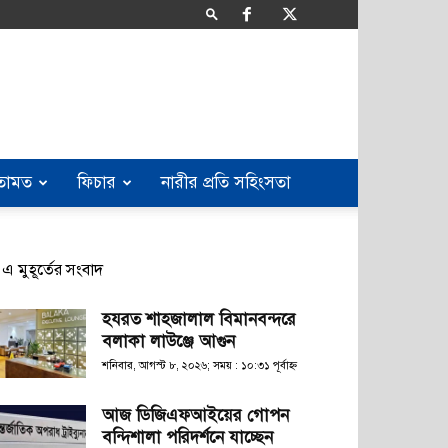
তামত
ফিচার
নারীর প্রতি সহিংসতা
এ মুহূর্তের সংবাদ
হযরত শাহজালাল বিমানবন্দরে
বলাকা লাউঞ্জে আগুন
শনিবার, আগস্ট ৮, ২০২৬; সময় : ১০:৩১ পূর্বাহ্ণ
আজ ডিজিএফআইয়ের গোপন
বন্দিশালা পরিদর্শনে যাচ্ছেন