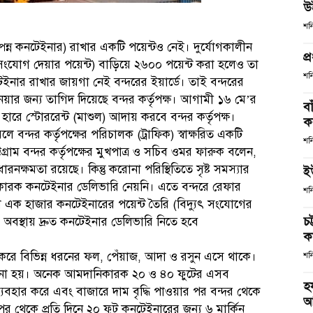
উ
শন
ম্পন্ন কনটেইনার) রাখার একটি পয়েন্টও নেই। দুর্যোগকালীন
প্
 সংযোগ দেয়ার পয়েন্ট) বাড়িয়ে ২৬০০ পয়েন্ট করা হলেও তা
শন
নার রাখার জায়গা নেই বন্দরের ইয়ার্ডে। তাই বন্দরের
য়ার জন্য তাগিদ দিয়েছে বন্দর কর্তৃপক্ষ। আগামী ১৬ মে’র
ব
ারে স্টোররেন্ট (মাশুল) আদায় করবে বন্দর কর্তৃপক্ষ।
কর
 বন্দর কর্তৃপক্ষের পরিচালক (ট্রাফিক) স্বাক্ষরিত একটি
শন
রাম বন্দর কর্তৃপক্ষের মুখপাত্র ও সচিব ওমর ফারুক বলেন,
রনক্ষমতা রয়েছে। কিন্তু করোনা পরিস্থিতিতে সৃষ্ট সমস্যার
ই
ারক কনটেইনার ডেলিভারি নেয়নি। এতে বন্দরে রেফার
শন
 এক হাজার কনটেইনারের পয়েন্ট তৈরি (বিদ্যুৎ সংযোগের
চ
এ অবস্থায় দ্রুত কনটেইনার ডেলিভারি নিতে হবে
কর
রে বিভিন্ন ধরনের ফল, পেঁয়াজ, আদা ও রসুন এসে থাকে।
শন
আনা হয়। অনেক আমদানিকারক ২০ ও ৪০ ফুটের এসব
হ
্যবহার করে এবং বাজারে দাম বৃদ্ধি পাওয়ার পর বন্দর থেকে
আ
পর থেকে প্রতি দিনে ২০ ফুট কনটেইনারের জন্য ৬ মার্কিন