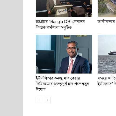
চট্টগ্রামে ‘Bangla QR’ লেনদেন
আলীকদমে 
বিষয়ক কর্মশালা অনুষ্ঠিত
ইউনিলিভার কনজ্যুমার কেয়ার
বন্দরে আটক
লিমিটেডের গুরুত্বপূর্ণ চার পদে নতুন
ইউরেনাস’ উদ
নিয়োগ