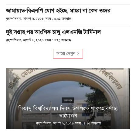
জামায়াত-বিএনপি যোগ হইছে, মারো না কেন ওদের
বৃহস্পতিবার, আগস্ট ৬, ২০২৬; সময় : ৩:৩১ অপরাহ্ণ
দুই সপ্তাহ পর আংশিক চালু এলএনজি টার্মিনাল
বৃহস্পতিবার, আগস্ট ৬, ২০২৬; সময় : ৩:২১ অপরাহ্ণ
আরো দেখুন
ক্যাম্পাস
সিভাসু বিশ্ববিদ্যালয় দিবস উপলক্ষে থাকছে বর্ণাঢ্য
আয়োজন
বৃহস্পতিবার, আগস্ট ৬, ২০২৬; সময় : ৪:৩২ অপরাহ্ণ