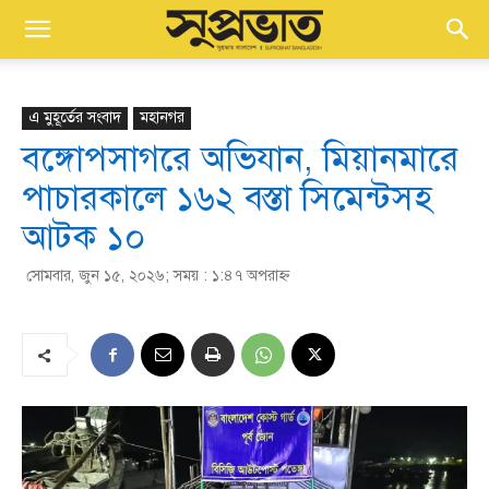
এ মুহূর্তের সংবাদ
মহানগর
বঙ্গোপসাগরে অভিযান, মিয়ানমারে
পাচারকালে ১৬২ বস্তা সিমেন্টসহ
আটক ১০
সোমবার, জুন ১৫, ২০২৬; সময় : ১:৪৭ অপরাহ্ণ