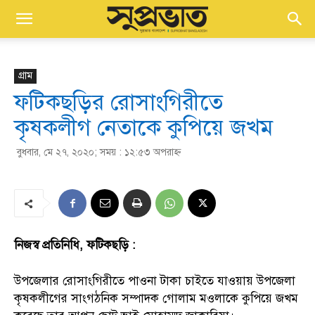
গ্রাম
ফটিকছড়ির রোসাংগিরীতে
কৃষকলীগ নেতাকে কুপিয়ে জখম
বুধবার, মে ২৭, ২০২০; সময় : ১২:৫৩ অপরাহ্ণ
নিজস্ব প্রতিনিধি, ফটিকছড়ি :
উপজেলার রোসাংগিরীতে পাওনা টাকা চাইতে যাওয়ায় উপজেলা
কৃষকলীগের সাংগঠনিক সম্পাদক গোলাম মওলাকে কুপিয়ে জখম