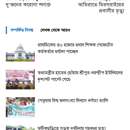
দু’জনের করোনা শনাক্ত
আমিরাতে মিরসরাইয়ের
প্রবাসীর মৃত্যু
সম্পর্কিত নিবন্ধ
লেখক থেকে আরও
প্রাথমিকের ৩০ হাজার প্রধান শিক্ষক গেজেটেড
কর্মকর্তার মর্যাদা পাচ্ছেন
তথ্যমন্ত্রীর হাতের ছোঁয়ায় শ্রীপুর-খরন্দ্বীপ ইউনিয়নের
দৃশ্যপট পাল্টে গেছে
পেকুয়ায় বিশ্ব জনসংখ্যা দিবসে বর্ণাঢ্য র‌্যালি
ফটিকছড়িতে সড়ক দুর্ঘটনায় গৃহবধূর মৃত্যু