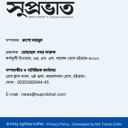
সম্পাদক :
রুশো মাহমুদ
প্রকাশক :
মোহাম্মদ ওমর ফারুক
কর্ণফুলী টাওয়ার, ৬৩, এস. এস. খালেদ রোড চট্টগ্রাম-৪০০০
সম্পাদকীয় ও বাণিজ্যিক কার্যালয়
প্রেস ক্লাব ভবন, ৬ষ্ঠ তলা, জামালখান রোড, চট্টগ্রাম।
ফোন : 02333363044-45
E-mail :
news@suprobhat.com
© সর্বস্বত্ব স্বত্বাধিকার সংরক্ষিত । Privacy Policy । Developed by Md. Forkan Elahi