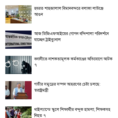
হযরত শাহজালাল বিমানবন্দরে বলাকা লাউঞ্জে
আগুন
আজ ডিজিএফআইয়ের গোপন বন্দিশালা পরিদর্শনে
যাচ্ছেন ট্রাইব্যুনাল
বনানীতে নাশকতামূলক কর্মকাণ্ডের অভিযোগে আটক
৭
গভীর সমুদ্রের সম্পদ আহরণের চেষ্টা চলছে:
স্বরাষ্ট্রমন্ত্রী
থাইল্যান্ডে স্কুলে শিক্ষার্থীর বন্দুক হামলা, শিক্ষকসহ
নিহত ৭