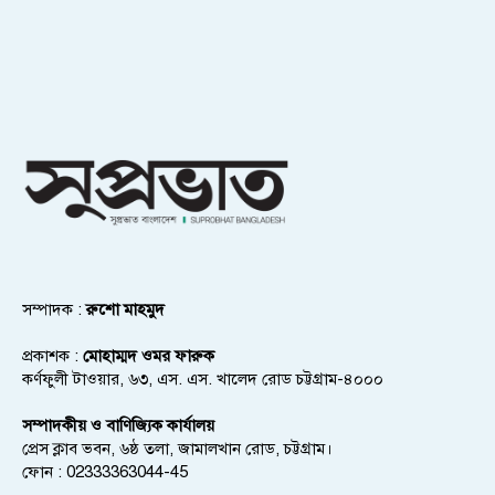
সম্পাদক :
রুশো মাহমুদ
প্রকাশক :
মোহাম্মদ ওমর ফারুক
কর্ণফুলী টাওয়ার, ৬৩, এস. এস. খালেদ রোড চট্টগ্রাম-৪০০০
সম্পাদকীয় ও বাণিজ্যিক কার্যালয়
প্রেস ক্লাব ভবন, ৬ষ্ঠ তলা, জামালখান রোড, চট্টগ্রাম।
ফোন : 02333363044-45