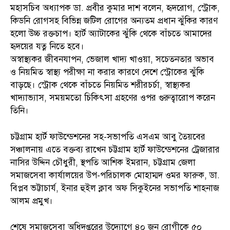
মহাসচিব অধ্যাপক ডা. প্রবীর কুমার দাশ বলেন, হৃদরোগ, স্ট্রোক,
কিডনি রোগসহ বিভিন্ন জটিল রোগের অন্যতম প্রধান ঝুঁকির কারণ
হলো উচ্চ রক্তচাপ। হার্ট অ্যাটাকের ঝুঁকি থেকে বাঁচতে আমাদের
হৃদয়ের যত্ন নিতে হবে।
অস্বাস্থ্যকর জীবনযাপন, ভেজাল খাদ্য খাওয়া, সচেতনতার অভাব
ও নিয়মিত স্বাস্থ্য পরীক্ষা না করার কারণে দেশে স্ট্রোকের ঝুঁকি
বাড়ছে। স্ট্রোক থেকে বাঁচতে নিয়মিত শরীরচর্চা, স্বাস্থ্যকর
খাদ্যাভ্যাস, সময়মতো চিকিৎসা গ্রহণের ওপর গুরুত্বারোপ করেন
তিনি।
চট্টগ্রাম হার্ট ফাউন্ডেশনের সহ-সভাপতি এসএম আবু তৈয়বের
সঞ্চালনায় এতে বক্তব্য রাখেন চট্টগ্রাম হার্ট ফাউন্ডেশনের ট্রেজারার
নাসির উদ্দিন চৌধুরী, স্থপতি আশিক ইমরান, চট্টগ্রাম জেলা
সমাজসেবা কার্যালয়ের উপ-পরিচালক মোহাম্মদ ওমর ফারুক, ডা.
বিপ্লব ভট্টাচার্য, ইনার হুইল ক্লাব অফ সিকুইনের সভাপতি শাহনাজ
আলম প্রমুখ।
শেষে সমাজসেবা অধিদপ্তরের উদ্যোগে ৪০ জন রোগীকে ৫০