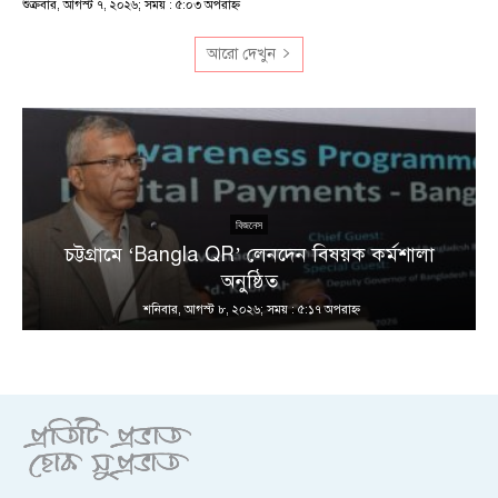
শুক্রবার, আগস্ট ৭, ২০২৬; সময় : ৫:০৩ অপরাহ্ণ
আরো দেখুন
বিজনেস
চট্টগ্রামে ‘Bangla QR’ লেনদেন বিষয়ক কর্মশালা
অনুষ্ঠিত
শনিবার, আগস্ট ৮, ২০২৬; সময় : ৫:১৭ অপরাহ্ণ