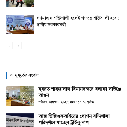
গণমাধ্যম শক্তিশালী হলেই গণতন্ত্র শক্তিশালী হবে :
স্থানীয় সরকারমন্ত্রী
এ মুহূর্তের সংবাদ
হযরত শাহজালাল বিমানবন্দরে বলাকা লাউঞ্জে
আগুন
শনিবার, আগস্ট ৮, ২০২৬; সময় : ১০:৩১ পূর্বাহ্ণ
আজ ডিজিএফআইয়ের গোপন বন্দিশালা
পরিদর্শনে যাচ্ছেন ট্রাইব্যুনাল