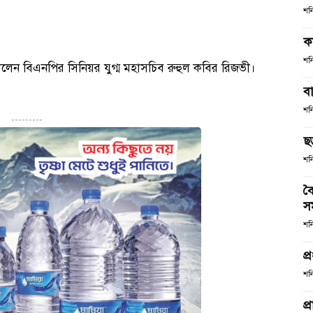
শন
ক
শন
ন তুললেন বিএনপির সিনিয়র যুগ্ম মহাসচিব রুহুল কবির রিজভী।
ব
শন
---------
ছ
শন
বৈ
স
শন
প্
শন
প্