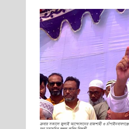
ক্রবার সকালে জুলাই আন্দোলনের রাজশাহী ও চাঁপাইনবাবগঞ্জের
যুগ্ম মহাসচিব রুহুল কবির রিজভী