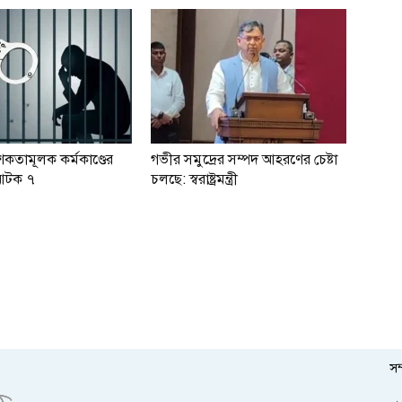
শকতামূলক কর্মকাণ্ডের
গভীর সমুদ্রের সম্পদ আহরণের চেষ্টা
আটক ৭
চলছে: স্বরাষ্ট্রমন্ত্রী
সম