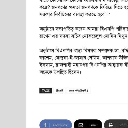
যাতে কোনোদিন কোনো ফ্যাসিবাদ মাথাচাড়া দিতে 
করে? জনগণের ক্ষমতা জনগণকে ফিরিয়ে দিতে হলে
সরকার নির্বাচনের ব্যবস্থা করতে হবে। ’
অনুষ্ঠানে সভাপতিত্ব করেন আমরা বিএনপি পরিবা
রাখেন এর সদস্য সচিব মোকছেদুল মোমিন মিথুন
অনুষ্ঠানে বিএনপির স্বাস্থ্য বিষয়ক সম্পাদক ড
কাশেম, মোস্তফা-ই-জামান সেলিম, আশরাফ উদ্দিন ব
ইসলাম, রাজশাহী মহানগর বিএনপির আহ্বায়ক বী
অনেকে উপস্থিত ছিলেন।
TAGS
বিএনপি
রুহুল কবির রিজভী।
Facebook
Email
Print