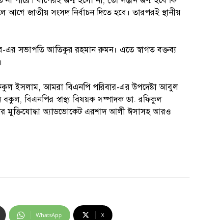
না পারে। বাপেরই জন্ম হলো না, তো সন্তান জন্ম হবে কি
 আগে জাতীয় সংসদ নির্বাচন দিতে হবে। তারপরই স্থানীয়
র-এর সভাপতি আতিকুর রহমান রুমন। এতে স্বাগত বক্তব্য
।
া. রফিকুল ইসলাম, আমরা বিএনপি পরিবার-এর উপদেষ্টা আবুল
কুল, বিএনপির স্বাস্থ্য বিষয়ক সম্পাদক ডা. রফিকুল
র মুক্তিযোদ্ধা অ্যাডভোকেট এরশাদ আলী ঈসাসহ আরও
WhatsApp
X