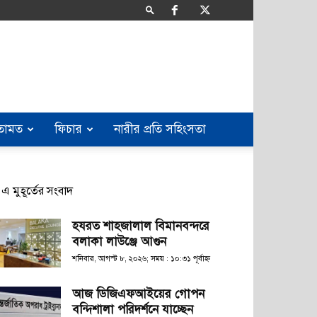
তামত
ফিচার
নারীর প্রতি সহিংসতা
এ মুহূর্তের সংবাদ
হযরত শাহজালাল বিমানবন্দরে
বলাকা লাউঞ্জে আগুন
শনিবার, আগস্ট ৮, ২০২৬; সময় : ১০:৩১ পূর্বাহ্ণ
আজ ডিজিএফআইয়ের গোপন
বন্দিশালা পরিদর্শনে যাচ্ছেন