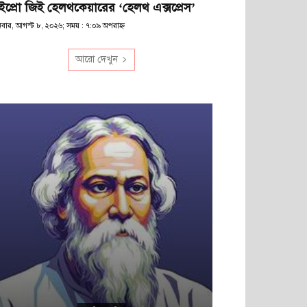
ইপ্রো জিই হেলথকেয়ারের ‘হেলথ এক্সপ্রেস’
িবার, আগস্ট ৮, ২০২৬; সময় : ৭:০৯ অপরাহ্ণ
আরো দেখুন