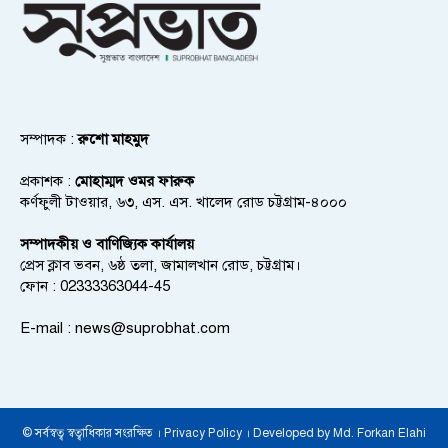
সম্পাদক :
রুশো মাহমুদ
প্রকাশক :
মোহাম্মদ ওমর ফারুক
কর্ণফুলী টাওয়ার, ৬৩, এস. এস. খালেদ রোড চট্টগ্রাম-৪০০০
সম্পাদকীয় ও বাণিজ্যিক কার্যালয়
প্রেস ক্লাব ভবন, ৬ষ্ঠ তলা, জামালখান রোড, চট্টগ্রাম।
ফোন : 02333363044-45
E-mail :
news@suprobhat.com
© সর্বস্বত্ব স্বত্বাধিকার সংরক্ষিত । Privacy Policy । Developed by Md. Forkan Elahi