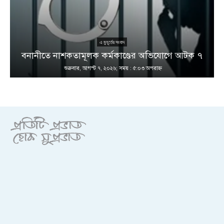
এ মুহূর্তের সংবাদ
বনানীতে নাশকতামূলক কর্মকাণ্ডের অভিযোগে আটক ৭
শুক্রবার, আগস্ট ৭, ২০২৬; সময় : ৫:০৩ অপরাহ্ণ