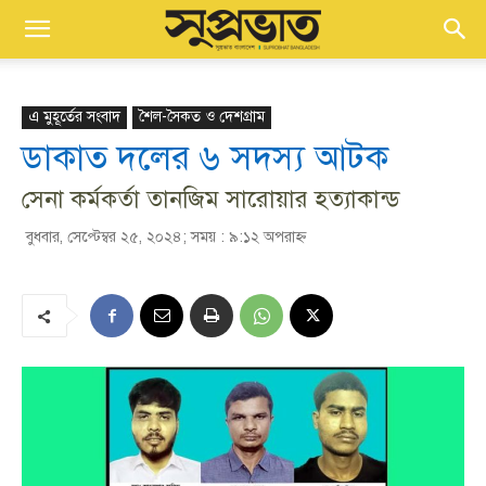
এ মুহূর্তের সংবাদ
শৈল-সৈকত ও দেশগ্রাম
ডাকাত দলের ৬ সদস্য আটক
সেনা কর্মকর্তা তানজিম সারোয়ার হত্যাকান্ড
বুধবার, সেপ্টেম্বর ২৫, ২০২৪; সময় : ৯:১২ অপরাহ্ণ