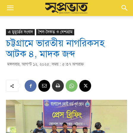
এ মুহূর্তের সংবাদ
শৈল-সৈকত ও দেশগ্রাম
চট্টগ্রামে ভারতীয় নাগরিকসহ
আটক ৪, মাদক জব্দ
মঙ্গলবার, আগস্ট ১২, ২০২৫; সময় : ৫:৩৭ অপরাহ্ণ