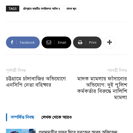
TAGS
চট্টগ্রামে ভারতীয় নাগরিকসহ আটক ৪
মাদক জব্দ
Facebook
Email
Print
পূর্ববর্তী নিবন্ধ
পরবর্তী নিবন্ধ
চট্টগ্রামে চাঁদাবাজির অভিযোগে
মাদক মামলায় ফাঁসানোর
এনসিপি নেতা বহিষ্কার
অভিযোগ: দুই পুলিশ
কর্মকর্তার বিরুদ্ধে নালিশি
মামলা
সম্পর্কিত নিবন্ধ
লেখক থেকে আরও
প্রধানমন্ত্রীর সফর ঘিরে সবুজের আবহ অক্সিজেন