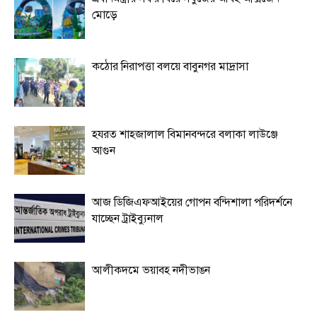
মোড়ে
কঠোর নিরাপত্তা বলয়ে বাবুনগর মাদ্রাসা
হযরত শাহজালাল বিমানবন্দরে বলাকা লাউঞ্জে
আগুন
আজ ডিজিএফআইয়ের গোপন বন্দিশালা পরিদর্শনে
যাচ্ছেন ট্রাইব্যুনাল
আলীকদমে ভয়াবহ নদীভাঙন