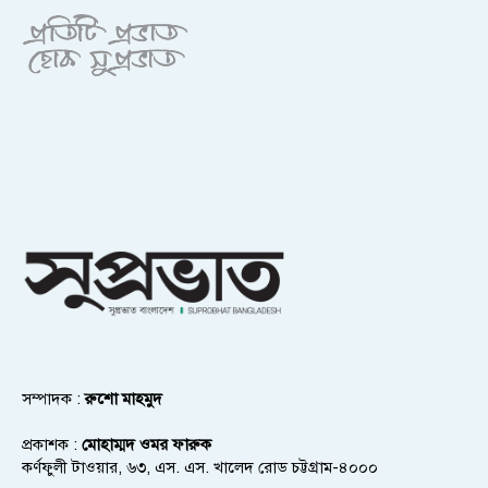
সম্পাদক :
রুশো মাহমুদ
প্রকাশক :
মোহাম্মদ ওমর ফারুক
কর্ণফুলী টাওয়ার, ৬৩, এস. এস. খালেদ রোড চট্টগ্রাম-৪০০০