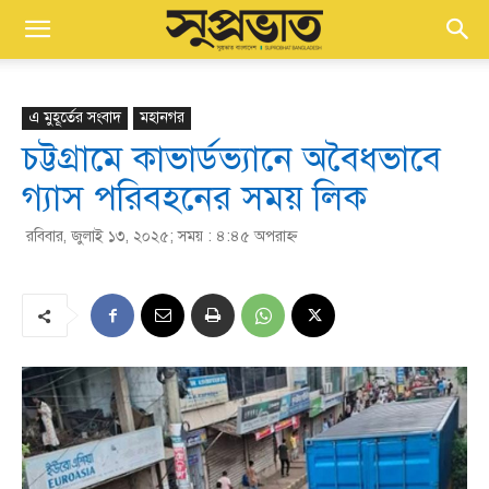
এ মুহূর্তের সংবাদ
মহানগর
চট্টগ্রামে কাভার্ডভ্যানে অবৈধভাবে
গ্যাস পরিবহনের সময় লিক
রবিবার, জুলাই ১৩, ২০২৫; সময় : ৪:৪৫ অপরাহ্ণ