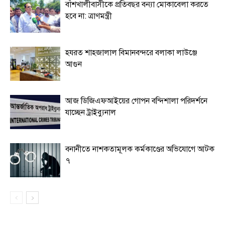
বাঁশখালীবাসীকে প্রতিবছর বন্যা মোকাবেলা করতে
হবে না: ত্রাণমন্ত্রী
হযরত শাহজালাল বিমানবন্দরে বলাকা লাউঞ্জে
আগুন
আজ ডিজিএফআইয়ের গোপন বন্দিশালা পরিদর্শনে
যাচ্ছেন ট্রাইব্যুনাল
বনানীতে নাশকতামূলক কর্মকাণ্ডের অভিযোগে আটক
৭