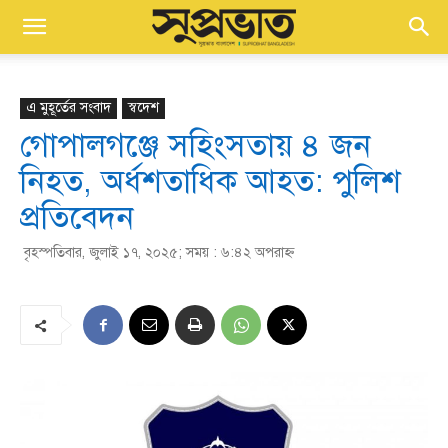
এ মুহূর্তের সংবাদ
স্বদেশ
গোপালগঞ্জে সহিংসতায় ৪ জন
নিহত, অর্ধশতাধিক আহত: পুলিশ
প্রতিবেদন
বৃহস্পতিবার, জুলাই ১৭, ২০২৫; সময় : ৬:৪২ অপরাহ্ণ