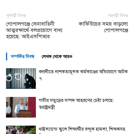
পূর্ববর্তী নিবন্ধ
পরবর্তী নিবন্ধ
গোপালগঞ্জে সেনাবাহিনী
কার্ফিউয়ের সময় বাড়লো
আত্মরক্ষার্থে বলপ্রয়োগে বাধ্য
গোপালগঞ্জে
হয়েছে: আইএসপিআর
সম্পর্কিত নিবন্ধ
লেখক থেকে আরও
বনানীতে নাশকতামূলক কর্মকাণ্ডের অভিযোগে আটক
৭
গভীর সমুদ্রের সম্পদ আহরণের চেষ্টা চলছে:
স্বরাষ্ট্রমন্ত্রী
থাইল্যান্ডে স্কুলে শিক্ষার্থীর বন্দুক হামলা, শিক্ষকসহ