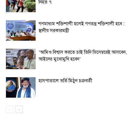
নিহত ৭
গণমাধ্যম শক্তিশালী হলেই গণতন্ত্র শক্তিশালী হবে :
স্থানীয় সরকারমন্ত্রী
‘আমিও বিশ্বাস করতে চাই তিনি ডিসেম্বরেই আসবেন,
আইনের মুখোমুখি হবেন’
হাসপাতালে ভর্তি মিঠুন চক্রবর্তী