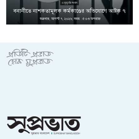
এ মুহূর্তের সংবাদ
বনানীতে নাশকতামূলক কর্মকাণ্ডের অভিযোগে আটক ৭
শুক্রবার, আগস্ট ৭, ২০২৬; সময় : ৫:০৩ অপরাহ্ণ