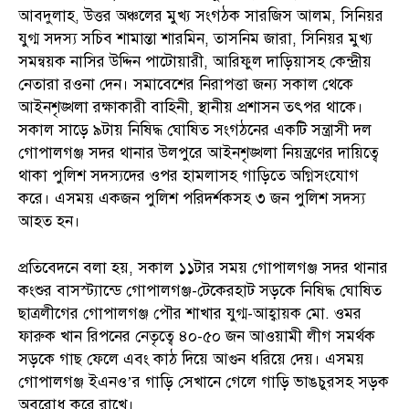
আবদুলাহ, উত্তর অঞ্চলের মুখ্য সংগঠক সারজিস আলম, সিনিয়র
যুগ্ম সদস্য সচিব শামান্তা শারমিন, তাসনিম জারা, সিনিয়র মুখ্য
সমন্বয়ক নাসির উদ্দিন পাটোয়ারী, আরিফুল দাড়িয়াসহ কেন্দ্রীয়
নেতারা রওনা দেন। সমাবেশের নিরাপত্তা জন্য সকাল থেকে
আইনশৃঙ্খলা রক্ষাকারী বাহিনী, স্থানীয় প্রশাসন তৎপর থাকে।
সকাল সাড়ে ৯টায় নিষিদ্ধ ঘোষিত সংগঠনের একটি সন্ত্রাসী দল
গোপালগঞ্জ সদর থানার উলপুরে আইনশৃঙ্খলা নিয়ন্ত্রণের দায়িত্বে
থাকা পুলিশ সদস্যদের ওপর হামলাসহ গাড়িতে অগ্নিসংযোগ
করে। এসময় একজন পুলিশ পরিদর্শকসহ ৩ জন পুলিশ সদস্য
আহত হন।
প্রতিবেদনে বলা হয়, সকাল ১১টার সময় গোপালগঞ্জ সদর থানার
কংশুর বাসস্ট্যান্ডে গোপালগঞ্জ-টেকেরহাট সড়কে নিষিদ্ধ ঘোষিত
ছাত্রলীগের গোপালগঞ্জ পৌর শাখার যুগ্ম-আহ্বায়ক মো. ওমর
ফারুক খান রিপনের নেতৃত্বে ৪০-৫০ জন আওয়ামী লীগ সমর্থক
সড়কে গাছ ফেলে এবং কাঠ দিয়ে আগুন ধরিয়ে দেয়। এসময়
গোপালগঞ্জ ইএনও’র গাড়ি সেখানে গেলে গাড়ি ভাঙচুরসহ সড়ক
অবরোধ করে রাখে।