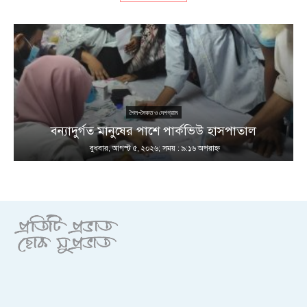
শৈল-সৈকত ও দেশগ্রাম
ণ
বন্যাদুর্গত মানুষের পাশে পার্কভিউ হাসপাতাল
বুধবার, আগস্ট ৫, ২০২৬; সময় : ৯:১৬ অপরাহ্ণ