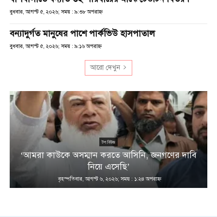
বুধবার, আগস্ট ৫, ২০২৬; সময় : ৯:৩৮ অপরাহ্ণ
বন্যাদুর্গত মানুষের পাশে পার্কভিউ হাসপাতাল
বুধবার, আগস্ট ৫, ২০২৬; সময় : ৯:১৬ অপরাহ্ণ
আরো দেখুন
টপ নিউজ
‘আমরা কাউকে অসম্মান করতে আসিনি, জনগণের দাবি
নিয়ে এসেছি’
বৃহস্পতিবার, আগস্ট ৬, ২০২৬; সময় : ১:২৪ অপরাহ্ণ