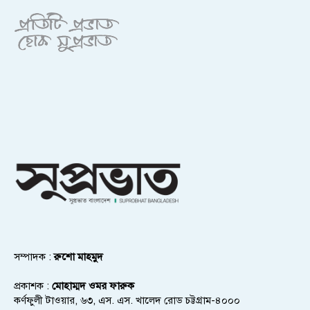
সম্পাদক :
রুশো মাহমুদ
প্রকাশক :
মোহাম্মদ ওমর ফারুক
কর্ণফুলী টাওয়ার, ৬৩, এস. এস. খালেদ রোড চট্টগ্রাম-৪০০০