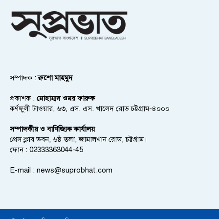
সম্পাদক :
রুশো মাহমুদ
প্রকাশক :
মোহাম্মদ ওমর ফারুক
কর্ণফুলী টাওয়ার, ৬৩, এস. এস. খালেদ রোড চট্টগ্রাম-৪০০০
সম্পাদকীয় ও বাণিজ্যিক কার্যালয়
প্রেস ক্লাব ভবন, ৬ষ্ঠ তলা, জামালখান রোড, চট্টগ্রাম।
ফোন : 02333363044-45
E-mail :
news@suprobhat.com