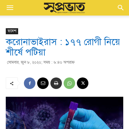
স্বদেশ
করোনাভাইরাস : ১৭৭ রোগী নিয়ে
শীর্ষে পটিয়া
সোমবার, জুন ৮, ২০২০; সময় : ৬:৪০ অপরাহ্ণ