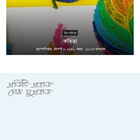
শিল্প-সাহিত্য
কবিতা
বৃহস্পতিবার, আগস্ট ৬, ২০২৬; সময় : ১০:০৭ অপরাহ্ণ