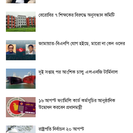
বেরোবির ৭ শিক্ষকের বিরুদ্ধে অনুসন্ধান কমিটি
জামায়াত-বিএনপি যোগ হইছে, মারো না কেন ওদের
দুই সপ্তাহ পর আংশিক চালু এলএনজি টার্মিনাল
১৬ আগস্ট ফ্যামিলি কার্ড কর্মসূচির আনুষ্ঠানিক
উদ্বোধন করবেন প্রধানমন্ত্রী
রাষ্ট্রপতি নির্বাচন ২০ আগস্ট