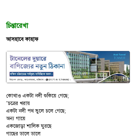
চিন্তারেখা
আসহাবে কাহাফ
কোথাও একটা নদী শুকিয়ে গেছে;
ˆচত্রের খরায়
একটা নদী পথ ভুলে চলে গেছে;
অন্য গায়ে
একজোড়া শালিক ঘুরছে
গাছের ডালে ডালে