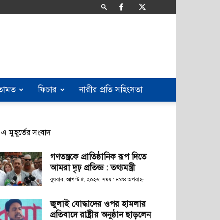
তামত
ফিচার
নারীর প্রতি সহিংসতা
এ মুহূর্তের সংবাদ
গণতন্ত্রকে প্রাতিষ্ঠানিক রূপ দিতে
আমরা দৃঢ় প্রতিজ্ঞ : তথ্যমন্ত্রী
বুধবার, আগস্ট ৫, ২০২৬; সময় : ৪:৫৪ অপরাহ্ণ
জুলাই যোদ্ধাদের ওপর হামলার
প্রতিবাদে রাষ্ট্রীয় অনুষ্ঠান ছাড়লেন