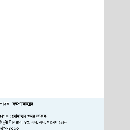
্পাদক :
রুশো মাহমুদ
রকাশক :
মোহাম্মদ ওমর ফারুক
্ণফুলী টাওয়ার, ৬৩, এস. এস. খালেদ রোড
্টগ্রাম-৪০০০