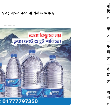
ব
ব
গাসহ ২১ জনের করোনা শনাক্ত হয়েছে।
বু
---------
ব
বুধ
ফ
হব
বুধ
গণ
প্
বুধ
জু
অ
বুধ