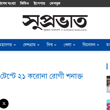
িশেষ সংখ্যা
ভিডিও
ইপেপার
ফেসবুক
মহানগর
দেশগ্রাম
বিশ্ব
খেলা
বিনোদন
ম
Suprobhat
েস্টে ২১ করোনা রোগী শনাক্ত
Bangladesh