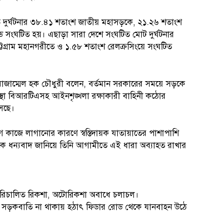
টিত দুর্ঘটনার ৩৮.৪১ শতাংশ জাতীয় মহাসড়কে, ২১.২৬ শতাংশ
সংঘটিত হয়। এছাড়া সারা দেশে সংঘটিত মোট দুর্ঘটনার
টগ্রাম মহানগরীতে ও ১.৫৮ শতাংশ রেলক্রসিংয়ে সংঘটিত
 মোজাম্মেল হক চৌধুরী বলেন, বর্তমান সরকারের সময়ে সড়কে
সংস্থা বিআরটিএসহ আইনশৃঙ্খলা রক্ষাকারী বাহিনী কঠোর
সেছে।
োগ কাজে লাগানোর কারণে স্বস্তিদায়ক যাতায়াতের পাশাপাশি
রকারকে ধন্যবাদ জানিয়ে তিনি আগামীতে এই ধারা অব্যাহত রাখার
রিচালিত রিকশা, অটোরিকশা অবাধে চলাচল।
, সড়কবাতি না থাকায় হঠাৎ ফিডার রোড থেকে যানবাহন উঠে