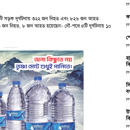
বৃ
ক
টি সড়ক দুর্ঘটনায় ৩২২ জন নিহত এবং ৮২৬ জন আহত
বৃ
০ জন নিহত, ৮ জন আহত হয়েছেন। নৌ-পথে ৪টি দুর্ঘটনায় ১০
প
বৃ
---------
হ
ব
বৃহ
স
ব
বৃহ
উ
বি
বৃহ