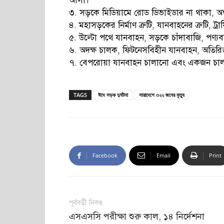
আসা।
৩. সড়কে মিডিয়ামে রোড ডিভাইডার না থাকা, অন্ধবাঁ
৪. মহাসড়কের নির্মাণ ত্রুটি, যানবাহনের ত্রুটি, 
৫. উল্টো পথে যানবাহন, সড়কে চাঁদাবাজি, পণ্যবা
৬. অদক্ষ চালক, ফিটনেসবিহীন যানবাহন, অতিরিক্
৭. বেপরোয়া যানবাহন চালানো এবং একজন চাল
TAGS
ঈদে সড়ক দুর্ঘটনা
সারাদেশে ৩২২ জনের মৃত্যু
Facebook
Email
Print
পূর্ববর্তী নিবন্ধ
এসএসসি পরীক্ষা শুরু কাল, ১৪ নির্দেশনা