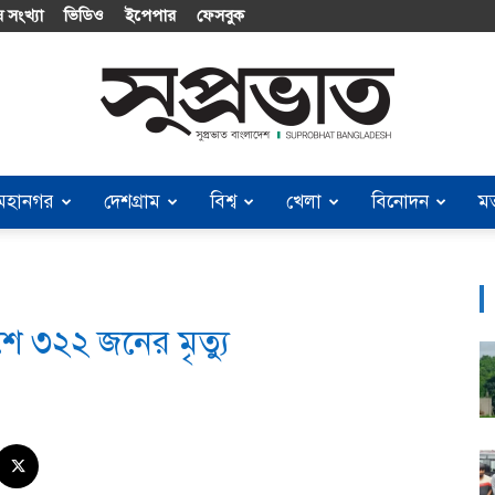
 সংখ্যা
ভিডিও
ইপেপার
ফেসবুক
মহানগর
দেশগ্রাম
বিশ্ব
খেলা
বিনোদন
ম
Suprobhat
ে ৩২২ জনের মৃত্যু
Bangladesh