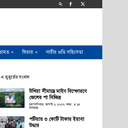
তামত
ফিচার
নারীর প্রতি সহিংসতা
এ মুহূর্তের সংবাদ
উখিয়া সীমান্তে মাইন বিস্ফোরণে
জেলের পা বিচ্ছিন্ন
বৃহস্পতিবার, আগস্ট ৬, ২০২৬; সময় : ৪:১৪
অপরাহ্ণ
পটিয়ায় ৩ কোটি টাকার ইয়াবা
উদ্ধার