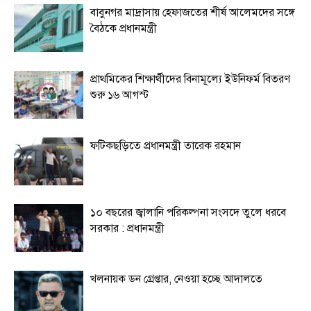
বাবুনগর মাদ্রাসায় হেফাজতের শীর্ষ আলেমদের সঙ্গে
বৈঠকে প্রধানমন্ত্রী
প্রাথমিকের শিক্ষার্থীদের বিনামূল্যে ইউনিফর্ম বিতরণ
শুরু ১৬ আগস্ট
ফটিকছড়িতে প্রধানমন্ত্রী তারেক রহমান
১০ বছরের জ্বালানি পরিকল্পনা সংসদে তুলে ধরবে
সরকার : প্রধানমন্ত্রী
খলনায়ক ডন গ্রেপ্তার, নেওয়া হচ্ছে আদালতে