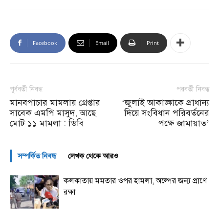
Facebook
Email
Print
পূর্ববর্তী নিবন্ধ
পরবর্তী নিবন্ধ
মানবপাচার মামলায় গ্রেপ্তার
‘জুলাই আকাঙ্ক্ষাকে প্রাধান্য
সাবেক এমপি মাসুদ, আছে
দিয়ে সংবিধান পরিবর্তনের
মোট ১১ মামলা : ডিবি
পক্ষে জামায়াত’
সম্পর্কিত নিবন্ধ
লেখক থেকে আরও
কলকাতায় মমতার ওপর হামলা, অল্পের জন্য প্রাণে
রক্ষা