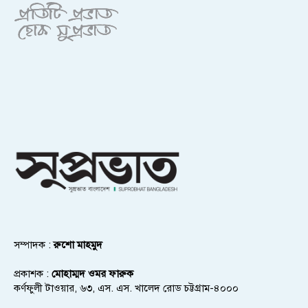
সম্পাদক :
রুশো মাহমুদ
প্রকাশক :
মোহাম্মদ ওমর ফারুক
কর্ণফুলী টাওয়ার, ৬৩, এস. এস. খালেদ রোড চট্টগ্রাম-৪০০০