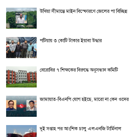
উখিয়া সীমান্তে মাইন বিস্ফোরণে জেলের পা বিচ্ছিন্ন
পটিয়ায় ৩ কোটি টাকার ইয়াবা উদ্ধার
বেরোবির ৭ শিক্ষকের বিরুদ্ধে অনুসন্ধান কমিটি
জামায়াত-বিএনপি যোগ হইছে, মারো না কেন ওদের
দুই সপ্তাহ পর আংশিক চালু এলএনজি টার্মিনাল