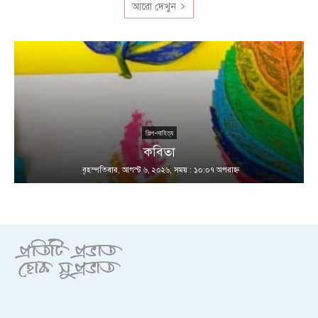
আরো দেখুন
শিল্প-সাহিত্য
কবিতা
বৃহস্পতিবার, আগস্ট ৬, ২০২৬; সময় : ১০:০৭ অপরাহ্ণ