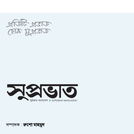
সম্পাদক :
রুশো মাহমুদ